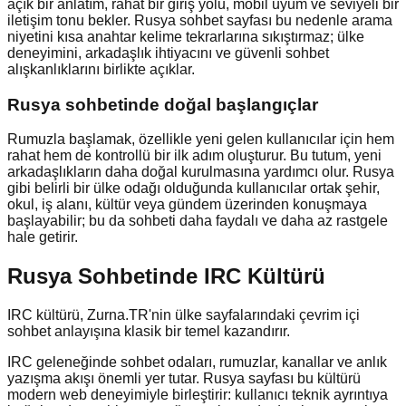
açık bir anlatım, rahat bir giriş yolu, mobil uyum ve seviyeli bir
iletişim tonu bekler. Rusya sohbet sayfası bu nedenle arama
niyetini kısa anahtar kelime tekrarlarına sıkıştırmaz; ülke
deneyimini, arkadaşlık ihtiyacını ve güvenli sohbet
alışkanlıklarını birlikte açıklar.
Rusya
sohbetinde doğal başlangıçlar
Rumuzla başlamak, özellikle yeni gelen kullanıcılar için hem
rahat hem de kontrollü bir ilk adım oluşturur. Bu tutum, yeni
arkadaşlıkların daha doğal kurulmasına yardımcı olur. Rusya
gibi belirli bir ülke odağı olduğunda kullanıcılar ortak şehir,
okul, iş alanı, kültür veya gündem üzerinden konuşmaya
başlayabilir; bu da sohbeti daha faydalı ve daha az rastgele
hale getirir.
Rusya Sohbetinde IRC Kültürü
IRC kültürü, Zurna.TR'nin ülke sayfalarındaki çevrim içi
sohbet anlayışına klasik bir temel kazandırır.
IRC geleneğinde sohbet odaları, rumuzlar, kanallar ve anlık
yazışma akışı önemli yer tutar. Rusya sayfası bu kültürü
modern web deneyimiyle birleştirir: kullanıcı teknik ayrıntıya