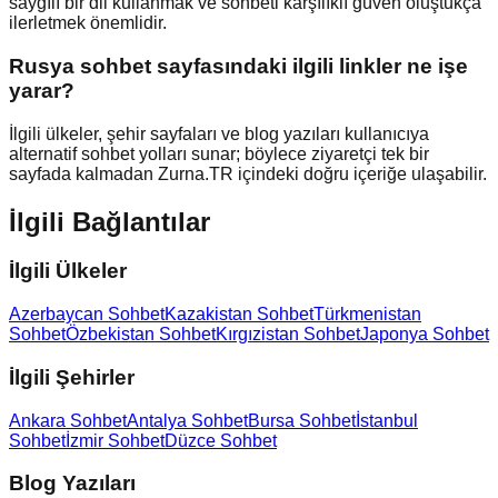
saygılı bir dil kullanmak ve sohbeti karşılıklı güven oluştukça
ilerletmek önemlidir.
Rusya sohbet sayfasındaki ilgili linkler ne işe
yarar?
İlgili ülkeler, şehir sayfaları ve blog yazıları kullanıcıya
alternatif sohbet yolları sunar; böylece ziyaretçi tek bir
sayfada kalmadan Zurna.TR içindeki doğru içeriğe ulaşabilir.
İlgili Bağlantılar
İlgili Ülkeler
Azerbaycan Sohbet
Kazakistan Sohbet
Türkmenistan
Sohbet
Özbekistan Sohbet
Kırgızistan Sohbet
Japonya Sohbet
İlgili Şehirler
Ankara Sohbet
Antalya Sohbet
Bursa Sohbet
İstanbul
Sohbet
İzmir Sohbet
Düzce Sohbet
Blog Yazıları