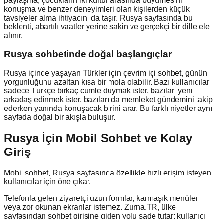
paylaşma, çocukların iki kültür arasında büyümesini
konuşma ve benzer deneyimleri olan kişilerden küçük
tavsiyeler alma ihtiyacını da taşır. Rusya sayfasında bu
beklenti, abartılı vaatler yerine sakin ve gerçekçi bir dille ele
alınır.
Rusya
sohbetinde doğal başlangıçlar
Rusya içinde yaşayan Türkler için çevrim içi sohbet, günün
yorgunluğunu azaltan kısa bir mola olabilir. Bazı kullanıcılar
sadece Türkçe birkaç cümle duymak ister, bazıları yeni
arkadaş edinmek ister, bazıları da memleket gündemini takip
ederken yanında konuşacak birini arar. Bu farklı niyetler aynı
sayfada doğal bir akışla buluşur.
Rusya İçin Mobil Sohbet ve Kolay
Giriş
Mobil sohbet, Rusya sayfasında özellikle hızlı erişim isteyen
kullanıcılar için öne çıkar.
Telefonla gelen ziyaretçi uzun formlar, karmaşık menüler
veya zor okunan ekranlar istemez. Zurna.TR, ülke
sayfasından sohbet girişine giden yolu sade tutar; kullanıcı