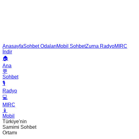
Anasayfa
Sohbet Odaları
Mobil Sohbet
Zurna Radyo
MIRC
İndir
🏠
Ana
💬
Sohbet
🎙️
Radyo
💻
MIRC
📱
Mobil
Türkiye'nin
Samimi Sohbet
Ortamı