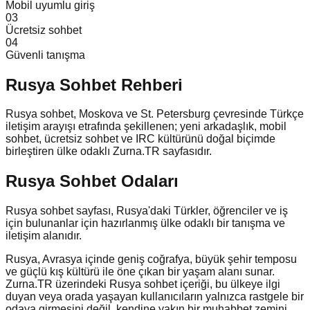
Mobil uyumlu giriş
0
3
Ücretsiz sohbet
0
4
Güvenli tanışma
Rusya
Sohbet Rehberi
Rusya sohbet, Moskova ve St. Petersburg çevresinde Türkçe
iletişim arayışı etrafında şekillenen; yeni arkadaşlık, mobil
sohbet, ücretsiz sohbet ve IRC kültürünü doğal biçimde
birleştiren ülke odaklı Zurna.TR sayfasıdır.
Rusya Sohbet Odaları
Rusya sohbet sayfası, Rusya'daki Türkler, öğrenciler ve iş
için bulunanlar için hazırlanmış ülke odaklı bir tanışma ve
iletişim alanıdır.
Rusya, Avrasya içinde geniş coğrafya, büyük şehir temposu
ve güçlü kış kültürü ile öne çıkan bir yaşam alanı sunar.
Zurna.TR üzerindeki Rusya sohbet içeriği, bu ülkeye ilgi
duyan veya orada yaşayan kullanıcıların yalnızca rastgele bir
odaya girmesini değil, kendine yakın bir muhabbet zemini