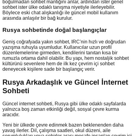
boğulmadan sohbet mantığını anlar, ardından ister genel
sohbet ister ülke odaklı tanışma niyetiyle ilerleyebilir.
Böylece eski chat alışkanlığı ile güncel mobil kullanım
arasında anlaşılır bir bağ kurulur.
Rusya
sohbetinde doğal başlangıçlar
Geniş coğrafyada yakın sohbet, IRC'nin hızlı ve doğrudan
yazışma ruhuyla uyumludur. Kullanıcılar uzun profil
düzenlemelerine girmeden, kendilerini tanıtan kısa bir
rumuzla ortama dahil olabilir. Bu yapı, hem nostaljik sohbet
kültürünü sevenlere hem de ilk kez çevrim içi sohbet
deneyecek kişilere sade bir başlangıç verir.
Rusya Arkadaşlık ve Güncel İnternet
Sohbeti
Güncel internet sohbeti, Rusya gibi ülke odaklı sayfalarda
yalnızca boş zaman etkinliği değil, sosyal çevre kurma
aracıdır.
Yeni bir ülkede çevre edinmek bazen beklenenden daha
yavaş ilerler. Dil, çalışma saatleri, okul düzeni, aile
sorumlulukları veya şehirler arası mesafe insanları çevrim içi