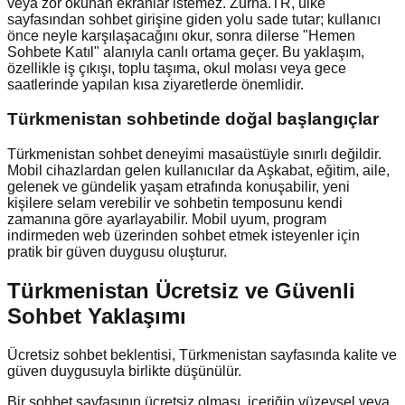
veya zor okunan ekranlar istemez. Zurna.TR, ülke
sayfasından sohbet girişine giden yolu sade tutar; kullanıcı
önce neyle karşılaşacağını okur, sonra dilerse "Hemen
Sohbete Katıl" alanıyla canlı ortama geçer. Bu yaklaşım,
özellikle iş çıkışı, toplu taşıma, okul molası veya gece
saatlerinde yapılan kısa ziyaretlerde önemlidir.
Türkmenistan
sohbetinde doğal başlangıçlar
Türkmenistan sohbet deneyimi masaüstüyle sınırlı değildir.
Mobil cihazlardan gelen kullanıcılar da Aşkabat, eğitim, aile,
gelenek ve gündelik yaşam etrafında konuşabilir, yeni
kişilere selam verebilir ve sohbetin temposunu kendi
zamanına göre ayarlayabilir. Mobil uyum, program
indirmeden web üzerinden sohbet etmek isteyenler için
pratik bir güven duygusu oluşturur.
Türkmenistan Ücretsiz ve Güvenli
Sohbet Yaklaşımı
Ücretsiz sohbet beklentisi, Türkmenistan sayfasında kalite ve
güven duygusuyla birlikte düşünülür.
Bir sohbet sayfasının ücretsiz olması, içeriğin yüzeysel veya