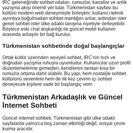
IRC geleneğinde sohbet odaları, rumuzlar, kanallar ve anlık
yazışma akışı önemli yer tutar. Türkmenistan sayfası bu
kültürü modern web deneyimiyle birleştirir: kullanıcı teknik
ayrıntıya boğulmadan sohbet mantığını anlar, ardından ister
genel sohbet ister ülke odaklı tanışma niyetiyle ilerleyebilir.
Böylece eski chat alışkanlığı ile güncel mobil kullanım
arasında anlaşılır bir bağ kurulur.
Türkmenistan
sohbetinde doğal başlangıçlar
Ortak kültür üzerinden seviyeli sohbet, IRC'nin hızlı ve
doğrudan yazışma ruhuyla uyumludur. Kullanıcılar uzun profil
düzenlemelerine girmeden, kendilerini tanıtan kısa bir
rumuzla ortama dahil olabilir. Bu yapı, hem nostaljik sohbet
kültürünü sevenlere hem de ilk kez çevrim içi sohbet
deneyecek kişilere sade bir başlangıç verir.
Türkmenistan Arkadaşlık ve Güncel
İnternet Sohbeti
Güncel internet sohbeti, Türkmenistan gibi ülke odaklı
sayfalarda yalnızca boş zaman etkinliği değil, sosyal çevre
kurma aracıdır.