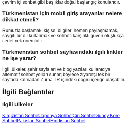
çevrim içi sohbet gibi başlıklar doğal başlangıç konularıdır.
Türkmenistan için mobil giriş arayanlar nelere
dikkat etmeli?
Rumuzla başlamak, kişisel bilgileri hemen paylaşmamak,
saygılı bir dil kullanmak ve sohbeti karşılıklı güven oluştukça
ilerletmek önemlidir.
Türkmenistan sohbet sayfasındaki ilgili linkler
ne işe yarar?
İlgili ülkeler, şehir sayfaları ve blog yazıları kullanıcıya
alternatif sohbet yolları sunar; böylece ziyaretçi tek bir
sayfada kalmadan Zurna.TR içindeki doğru içeriğe ulaşabilir.
İlgili Bağlantılar
İlgili Ülkeler
Kırgızistan Sohbet
Japonya Sohbet
Çin Sohbet
Güney Kore
Sohbet
Pakistan Sohbet
Hindistan Sohbet