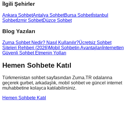
İlgili Şehirler
Ankara Sohbet
Antalya Sohbet
Bursa Sohbet
İstanbul
Sohbet
İzmir Sohbet
Düzce Sohbet
Blog Yazıları
Zurna Sohbet Nedir? Nasıl Kullanılır?
Ücretsiz Sohbet
Siteleri Rehberi (2026)
Mobil Sohbetin Avantajları
İnternetten
Güvenli Sohbet Etmenin Yolları
Hemen Sohbete Katıl
Türkmenistan
sohbet sayfasından Zurna.TR odalarına
geçerek gurbet, arkadaşlık, mobil sohbet ve güncel internet
muhabbetine kolayca katılabilirsiniz.
Hemen Sohbete Katıl