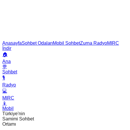
Anasayfa
Sohbet Odaları
Mobil Sohbet
Zurna Radyo
MIRC
İndir
🏠
Ana
💬
Sohbet
🎙️
Radyo
💻
MIRC
📱
Mobil
Türkiye'nin
Samimi Sohbet
Ortamı