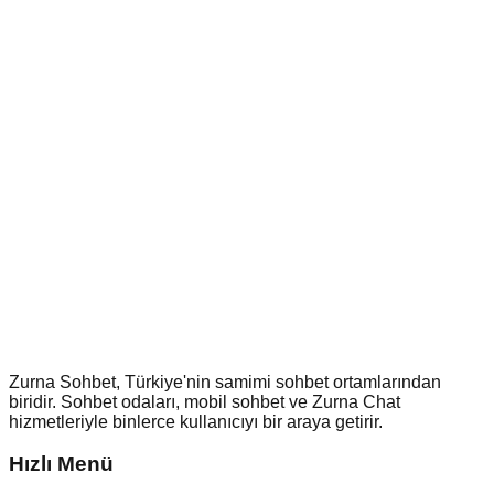
Zurna Sohbet, Türkiye'nin samimi sohbet ortamlarından
biridir. Sohbet odaları, mobil sohbet ve Zurna Chat
hizmetleriyle binlerce kullanıcıyı bir araya getirir.
Hızlı Menü