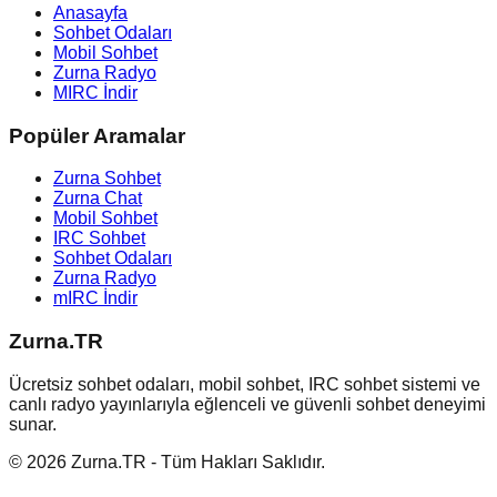
Anasayfa
Sohbet Odaları
Mobil Sohbet
Zurna Radyo
MIRC İndir
Popüler Aramalar
Zurna Sohbet
Zurna Chat
Mobil Sohbet
IRC Sohbet
Sohbet Odaları
Zurna Radyo
mIRC İndir
Zurna.TR
Ücretsiz sohbet odaları, mobil sohbet, IRC sohbet sistemi ve
canlı radyo yayınlarıyla eğlenceli ve güvenli sohbet deneyimi
sunar.
© 2026 Zurna.TR - Tüm Hakları Saklıdır.