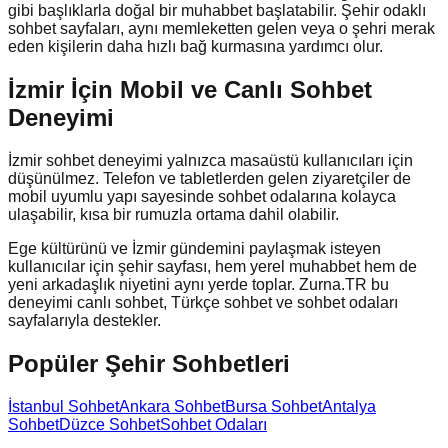
gibi başlıklarla doğal bir muhabbet başlatabilir. Şehir odaklı
sohbet sayfaları, aynı memleketten gelen veya o şehri merak
eden kişilerin daha hızlı bağ kurmasına yardımcı olur.
İzmir İçin Mobil ve Canlı Sohbet
Deneyimi
İzmir sohbet deneyimi yalnızca masaüstü kullanıcıları için
düşünülmez. Telefon ve tabletlerden gelen ziyaretçiler de
mobil uyumlu yapı sayesinde sohbet odalarına kolayca
ulaşabilir, kısa bir rumuzla ortama dahil olabilir.
Ege kültürünü ve İzmir gündemini paylaşmak isteyen
kullanıcılar için şehir sayfası, hem yerel muhabbet hem de
yeni arkadaşlık niyetini aynı yerde toplar. Zurna.TR bu
deneyimi canlı sohbet, Türkçe sohbet ve sohbet odaları
sayfalarıyla destekler.
Popüler Şehir Sohbetleri
İstanbul Sohbet
Ankara Sohbet
Bursa Sohbet
Antalya
Sohbet
Düzce Sohbet
Sohbet Odaları