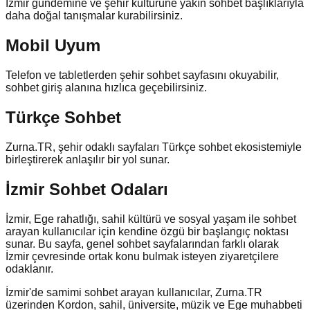
İzmir
gündemine ve şehir kültürüne yakın sohbet başlıklarıyla
daha doğal tanışmalar kurabilirsiniz.
Mobil Uyum
Telefon ve tabletlerden şehir sohbet sayfasını okuyabilir,
sohbet giriş alanına hızlıca geçebilirsiniz.
Türkçe Sohbet
Zurna.TR, şehir odaklı sayfaları Türkçe sohbet ekosistemiyle
birleştirerek anlaşılır bir yol sunar.
İzmir Sohbet Odaları
İzmir, Ege rahatlığı, sahil kültürü ve sosyal yaşam ile sohbet
arayan kullanıcılar için kendine özgü bir başlangıç noktası
sunar. Bu sayfa, genel sohbet sayfalarından farklı olarak
İzmir çevresinde ortak konu bulmak isteyen ziyaretçilere
odaklanır.
İzmir'de samimi sohbet arayan kullanıcılar, Zurna.TR
üzerinden Kordon, sahil, üniversite, müzik ve Ege muhabbeti