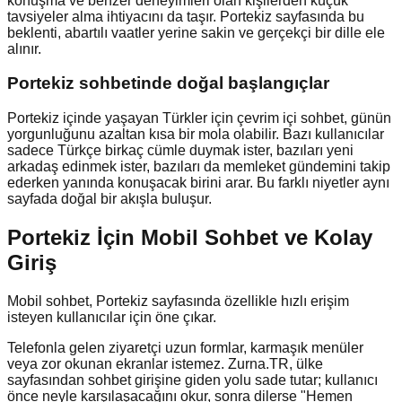
konuşma ve benzer deneyimleri olan kişilerden küçük
tavsiyeler alma ihtiyacını da taşır. Portekiz sayfasında bu
beklenti, abartılı vaatler yerine sakin ve gerçekçi bir dille ele
alınır.
Portekiz
sohbetinde doğal başlangıçlar
Portekiz içinde yaşayan Türkler için çevrim içi sohbet, günün
yorgunluğunu azaltan kısa bir mola olabilir. Bazı kullanıcılar
sadece Türkçe birkaç cümle duymak ister, bazıları yeni
arkadaş edinmek ister, bazıları da memleket gündemini takip
ederken yanında konuşacak birini arar. Bu farklı niyetler aynı
sayfada doğal bir akışla buluşur.
Portekiz İçin Mobil Sohbet ve Kolay
Giriş
Mobil sohbet, Portekiz sayfasında özellikle hızlı erişim
isteyen kullanıcılar için öne çıkar.
Telefonla gelen ziyaretçi uzun formlar, karmaşık menüler
veya zor okunan ekranlar istemez. Zurna.TR, ülke
sayfasından sohbet girişine giden yolu sade tutar; kullanıcı
önce neyle karşılaşacağını okur, sonra dilerse "Hemen