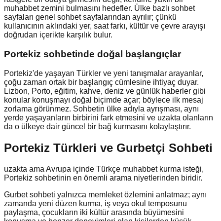
muhabbet zemini bulmasını hedefler. Ülke bazlı sohbet
sayfaları genel sohbet sayfalarından ayrılır; çünkü
kullanıcının aklındaki yer, saat farkı, kültür ve çevre arayışı
doğrudan içerikte karşılık bulur.
Portekiz
sohbetinde doğal başlangıçlar
Portekiz'de yaşayan Türkler ve yeni tanışmalar arayanlar,
çoğu zaman ortak bir başlangıç cümlesine ihtiyaç duyar.
Lizbon, Porto, eğitim, kahve, deniz ve günlük haberler gibi
konular konuşmayı doğal biçimde açar; böylece ilk mesaj
zorlama görünmez. Sohbetin ülke adıyla ayrışması, aynı
yerde yaşayanların birbirini fark etmesini ve uzakta olanların
da o ülkeye dair güncel bir bağ kurmasını kolaylaştırır.
Portekiz Türkleri ve Gurbetçi Sohbeti
uzakta ama Avrupa içinde Türkçe muhabbet kurma isteği,
Portekiz sohbetinin en önemli arama niyetlerinden biridir.
Gurbet sohbeti yalnızca memleket özlemini anlatmaz; aynı
zamanda yeni düzen kurma, iş veya okul temposunu
paylaşma, çocukların iki kültür arasında büyümesini