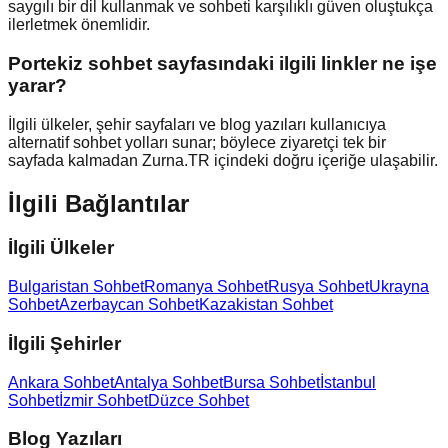
saygılı bir dil kullanmak ve sohbeti karşılıklı güven oluştukça
ilerletmek önemlidir.
Portekiz sohbet sayfasındaki ilgili linkler ne işe
yarar?
İlgili ülkeler, şehir sayfaları ve blog yazıları kullanıcıya
alternatif sohbet yolları sunar; böylece ziyaretçi tek bir
sayfada kalmadan Zurna.TR içindeki doğru içeriğe ulaşabilir.
İlgili Bağlantılar
İlgili Ülkeler
Bulgaristan Sohbet
Romanya Sohbet
Rusya Sohbet
Ukrayna
Sohbet
Azerbaycan Sohbet
Kazakistan Sohbet
İlgili Şehirler
Ankara Sohbet
Antalya Sohbet
Bursa Sohbet
İstanbul
Sohbet
İzmir Sohbet
Düzce Sohbet
Blog Yazıları