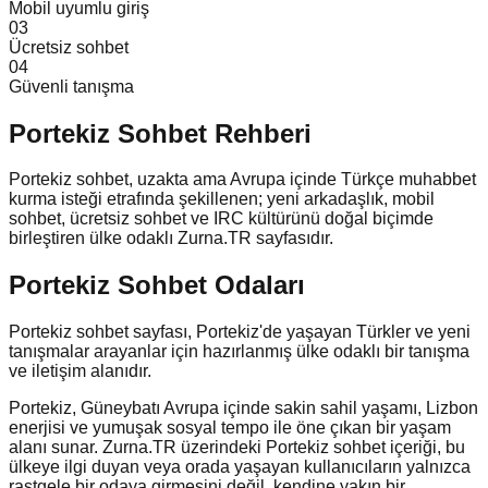
Mobil uyumlu giriş
0
3
Ücretsiz sohbet
0
4
Güvenli tanışma
Portekiz
Sohbet Rehberi
Portekiz sohbet, uzakta ama Avrupa içinde Türkçe muhabbet
kurma isteği etrafında şekillenen; yeni arkadaşlık, mobil
sohbet, ücretsiz sohbet ve IRC kültürünü doğal biçimde
birleştiren ülke odaklı Zurna.TR sayfasıdır.
Portekiz Sohbet Odaları
Portekiz sohbet sayfası, Portekiz'de yaşayan Türkler ve yeni
tanışmalar arayanlar için hazırlanmış ülke odaklı bir tanışma
ve iletişim alanıdır.
Portekiz, Güneybatı Avrupa içinde sakin sahil yaşamı, Lizbon
enerjisi ve yumuşak sosyal tempo ile öne çıkan bir yaşam
alanı sunar. Zurna.TR üzerindeki Portekiz sohbet içeriği, bu
ülkeye ilgi duyan veya orada yaşayan kullanıcıların yalnızca
rastgele bir odaya girmesini değil, kendine yakın bir