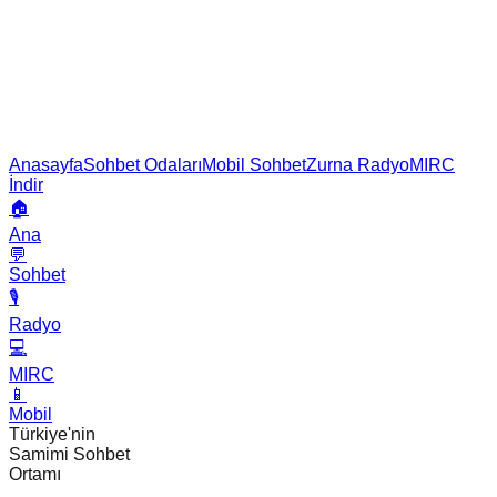
Anasayfa
Sohbet Odaları
Mobil Sohbet
Zurna Radyo
MIRC
İndir
🏠
Ana
💬
Sohbet
🎙️
Radyo
💻
MIRC
📱
Mobil
Türkiye'nin
Samimi Sohbet
Ortamı