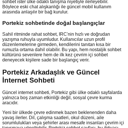
sohbet ister ülke odaklı tanışma niyetiyle ilerleyebilir.
Böylece eski chat alışkanlığı ile güncel mobil kullanım
arasında anlaşılır bir bağ kurulur.
Portekiz
sohbetinde doğal başlangıçlar
Sahil ritminde rahat sohbet, IRC'nin hızlı ve doğrudan
yazışma ruhuyla uyumludur. Kullanıcılar uzun profil
düzenlemelerine girmeden, kendilerini tanıtan kısa bir
rumuzla ortama dahil olabilir. Bu yapı, hem nostaljik sohbet
kültürünü sevenlere hem de ilk kez çevrim içi sohbet
deneyecek kişilere sade bir başlangıç verir.
Portekiz Arkadaşlık ve Güncel
İnternet Sohbeti
Güncel internet sohbeti, Portekiz gibi ülke odaklı sayfalarda
yalnızca boş zaman etkinliği değil, sosyal çevre kurma
aracıdır.
Yeni bir ülkede çevre edinmek bazen beklenenden daha
yavaş ilerler. Dil, çalışma saatleri, okul düzeni, aile
sorumlulukları veya şehirler arası mesafe insanları çevrim içi
tanışmaya yöneltebilir. Portekiz sohbet sayfası, bu ihtiyacı