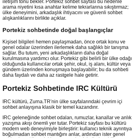
iletişim tonu bekler. Portekiz sohbet sayfası bu nedenle
arama niyetini kısa anahtar kelime tekrarlarına sıkıştırmaz;
ülke deneyimini, arkadaşlık ihtiyacını ve güvenli sohbet
alışkanlıklarını birlikte açıklar.
Portekiz
sohbetinde doğal başlangıçlar
Kişisel bilgileri hemen paylaşmadan, önce ortak konu ve
genel odalar üzerinden ilerlemek daha sağlıklı bir tanışma
sağlar. Bu tutum, yeni arkadaşlıkların daha doğal
kurulmasına yardımcı olur. Portekiz gibi belirli bir ülke odağı
olduğunda kullanıcılar ortak şehir, okul, iş alanı, kültür veya
gündem üzerinden konuşmaya başlayabilir; bu da sohbeti
daha faydalı ve daha az rastgele hale getirir.
Portekiz Sohbetinde IRC Kültürü
IRC kültürü, Zurna.TR'nin ülke sayfalarındaki çevrim içi
sohbet anlayışına klasik bir temel kazandırır.
IRC geleneğinde sohbet odaları, rumuzlar, kanallar ve anlık
yazışma akışı önemli yer tutar. Portekiz sayfası bu kültürü
modern web deneyimiyle birleştirir: kullanıcı teknik ayrıntıya
boğulmadan sohbet mantığını anlar, ardından ister genel