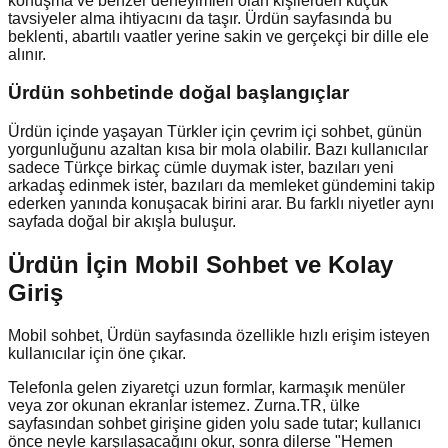
konuşma ve benzer deneyimleri olan kişilerden küçük
tavsiyeler alma ihtiyacını da taşır. Ürdün sayfasında bu
beklenti, abartılı vaatler yerine sakin ve gerçekçi bir dille ele
alınır.
Ürdün
sohbetinde doğal başlangıçlar
Ürdün içinde yaşayan Türkler için çevrim içi sohbet, günün
yorgunluğunu azaltan kısa bir mola olabilir. Bazı kullanıcılar
sadece Türkçe birkaç cümle duymak ister, bazıları yeni
arkadaş edinmek ister, bazıları da memleket gündemini takip
ederken yanında konuşacak birini arar. Bu farklı niyetler aynı
sayfada doğal bir akışla buluşur.
Ürdün İçin Mobil Sohbet ve Kolay
Giriş
Mobil sohbet, Ürdün sayfasında özellikle hızlı erişim isteyen
kullanıcılar için öne çıkar.
Telefonla gelen ziyaretçi uzun formlar, karmaşık menüler
veya zor okunan ekranlar istemez. Zurna.TR, ülke
sayfasından sohbet girişine giden yolu sade tutar; kullanıcı
önce neyle karşılaşacağını okur, sonra dilerse "Hemen