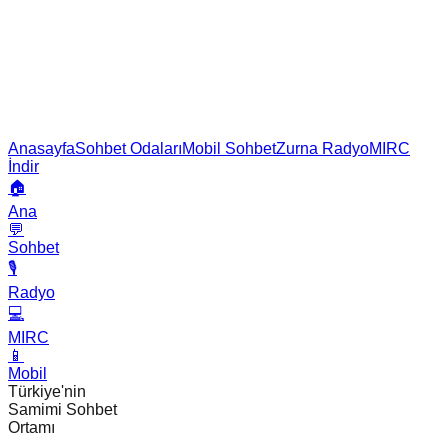
Anasayfa
Sohbet Odaları
Mobil Sohbet
Zurna Radyo
MIRC
İndir
🏠
Ana
💬
Sohbet
🎙️
Radyo
💻
MIRC
📱
Mobil
Türkiye'nin
Samimi Sohbet
Ortamı