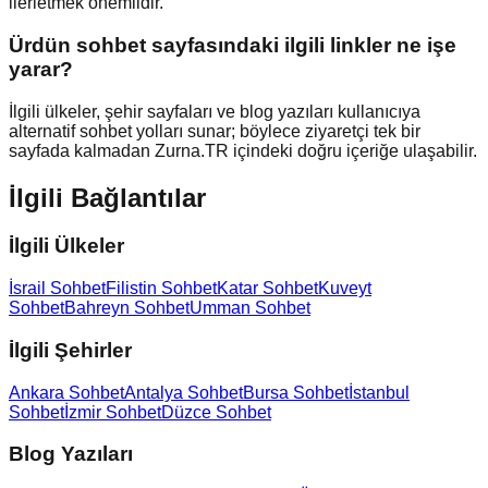
ilerletmek önemlidir.
Ürdün sohbet sayfasındaki ilgili linkler ne işe
yarar?
İlgili ülkeler, şehir sayfaları ve blog yazıları kullanıcıya
alternatif sohbet yolları sunar; böylece ziyaretçi tek bir
sayfada kalmadan Zurna.TR içindeki doğru içeriğe ulaşabilir.
İlgili Bağlantılar
İlgili Ülkeler
İsrail Sohbet
Filistin Sohbet
Katar Sohbet
Kuveyt
Sohbet
Bahreyn Sohbet
Umman Sohbet
İlgili Şehirler
Ankara Sohbet
Antalya Sohbet
Bursa Sohbet
İstanbul
Sohbet
İzmir Sohbet
Düzce Sohbet
Blog Yazıları