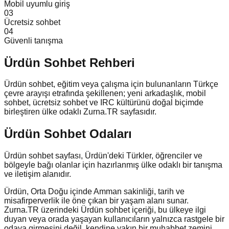
Mobil uyumlu giriş
0
3
Ücretsiz sohbet
0
4
Güvenli tanışma
Ürdün
Sohbet Rehberi
Ürdün sohbet, eğitim veya çalışma için bulunanların Türkçe
çevre arayışı etrafında şekillenen; yeni arkadaşlık, mobil
sohbet, ücretsiz sohbet ve IRC kültürünü doğal biçimde
birleştiren ülke odaklı Zurna.TR sayfasıdır.
Ürdün Sohbet Odaları
Ürdün sohbet sayfası, Ürdün'deki Türkler, öğrenciler ve
bölgeyle bağı olanlar için hazırlanmış ülke odaklı bir tanışma
ve iletişim alanıdır.
Ürdün, Orta Doğu içinde Amman sakinliği, tarih ve
misafirperverlik ile öne çıkan bir yaşam alanı sunar.
Zurna.TR üzerindeki Ürdün sohbet içeriği, bu ülkeye ilgi
duyan veya orada yaşayan kullanıcıların yalnızca rastgele bir
odaya girmesini değil, kendine yakın bir muhabbet zemini