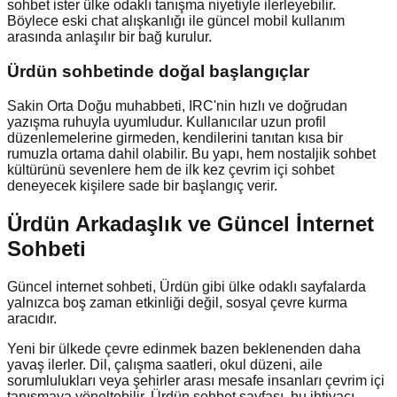
sohbet ister ülke odaklı tanışma niyetiyle ilerleyebilir.
Böylece eski chat alışkanlığı ile güncel mobil kullanım
arasında anlaşılır bir bağ kurulur.
Ürdün
sohbetinde doğal başlangıçlar
Sakin Orta Doğu muhabbeti, IRC'nin hızlı ve doğrudan
yazışma ruhuyla uyumludur. Kullanıcılar uzun profil
düzenlemelerine girmeden, kendilerini tanıtan kısa bir
rumuzla ortama dahil olabilir. Bu yapı, hem nostaljik sohbet
kültürünü sevenlere hem de ilk kez çevrim içi sohbet
deneyecek kişilere sade bir başlangıç verir.
Ürdün Arkadaşlık ve Güncel İnternet
Sohbeti
Güncel internet sohbeti, Ürdün gibi ülke odaklı sayfalarda
yalnızca boş zaman etkinliği değil, sosyal çevre kurma
aracıdır.
Yeni bir ülkede çevre edinmek bazen beklenenden daha
yavaş ilerler. Dil, çalışma saatleri, okul düzeni, aile
sorumlulukları veya şehirler arası mesafe insanları çevrim içi
tanışmaya yöneltebilir. Ürdün sohbet sayfası, bu ihtiyacı