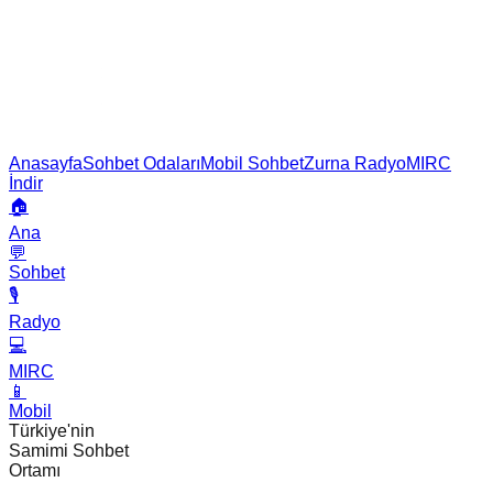
Anasayfa
Sohbet Odaları
Mobil Sohbet
Zurna Radyo
MIRC
İndir
🏠
Ana
💬
Sohbet
🎙️
Radyo
💻
MIRC
📱
Mobil
Türkiye'nin
Samimi Sohbet
Ortamı