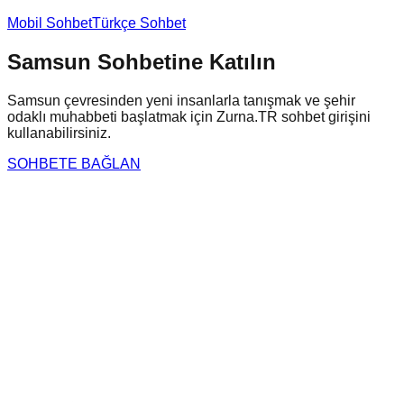
Mobil Sohbet
Türkçe Sohbet
Samsun
Sohbetine Katılın
Samsun
çevresinden yeni insanlarla tanışmak ve şehir
odaklı muhabbeti başlatmak için Zurna.TR sohbet girişini
kullanabilirsiniz.
SOHBETE BAĞLAN