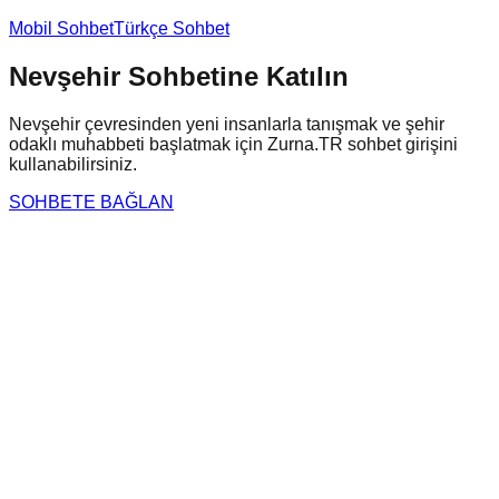
Mobil Sohbet
Türkçe Sohbet
Nevşehir
Sohbetine Katılın
Nevşehir
çevresinden yeni insanlarla tanışmak ve şehir
odaklı muhabbeti başlatmak için Zurna.TR sohbet girişini
kullanabilirsiniz.
SOHBETE BAĞLAN