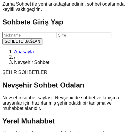
Zurna Sohbet ile yeni arkadaşlar edinin, sohbet odalarında
keyifli vakit geçirin.
Sohbete Giriş Yap
SOHBETE BAĞLAN
Anasayfa
/
Nevşehir Sohbet
ŞEHİR SOHBETLERİ
Nevşehir
Sohbet
Odaları
Nevşehir sohbet sayfası, Nevşehir'de sohbet ve tanışma
arayanlar için hazırlanmış şehir odaklı bir tanışma ve
muhabbet alanıdır.
Yerel Muhabbet