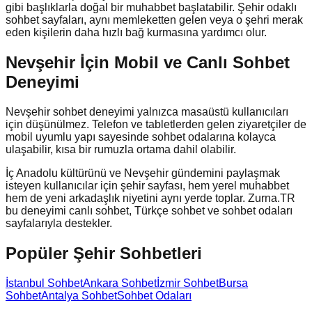
gibi başlıklarla doğal bir muhabbet başlatabilir. Şehir odaklı
sohbet sayfaları, aynı memleketten gelen veya o şehri merak
eden kişilerin daha hızlı bağ kurmasına yardımcı olur.
Nevşehir İçin Mobil ve Canlı Sohbet
Deneyimi
Nevşehir sohbet deneyimi yalnızca masaüstü kullanıcıları
için düşünülmez. Telefon ve tabletlerden gelen ziyaretçiler de
mobil uyumlu yapı sayesinde sohbet odalarına kolayca
ulaşabilir, kısa bir rumuzla ortama dahil olabilir.
İç Anadolu kültürünü ve Nevşehir gündemini paylaşmak
isteyen kullanıcılar için şehir sayfası, hem yerel muhabbet
hem de yeni arkadaşlık niyetini aynı yerde toplar. Zurna.TR
bu deneyimi canlı sohbet, Türkçe sohbet ve sohbet odaları
sayfalarıyla destekler.
Popüler Şehir Sohbetleri
İstanbul Sohbet
Ankara Sohbet
İzmir Sohbet
Bursa
Sohbet
Antalya Sohbet
Sohbet Odaları