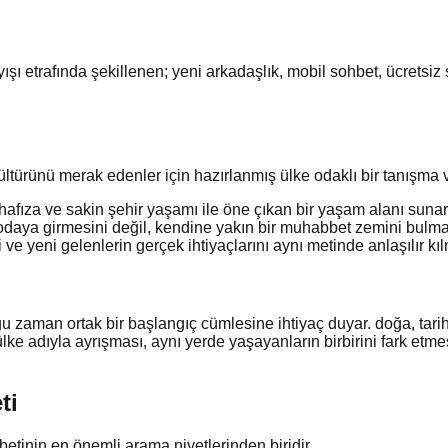
şı etrafında şekillenen; yeni arkadaşlık, mobil sohbet, ücretsiz
ltürünü merak edenler için hazırlanmış ülke odaklı bir tanışma ve
afıza ve sakin şehir yaşamı ile öne çıkan bir yaşam alanı sunar.
odaya girmesini değil, kendine yakın bir muhabbet zemini bulmas
ve yeni gelenlerin gerçek ihtiyaçlarını aynı metinde anlaşılır kıl
u zaman ortak bir başlangıç cümlesine ihtiyaç duyar. doğa, tarih
e adıyla ayrışması, aynı yerde yaşayanların birbirini fark etmes
ti
etinin en önemli arama niyetlerinden biridir.