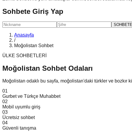
Sohbete Giriş Yap
SOHBETE
Anasayfa
/
Moğolistan Sohbet
ÜLKE SOHBETLERİ
Moğolistan Sohbet
Odaları
Moğolistan odaklı bu sayfa, moğolistan'daki türkler ve bozkır k
0
1
Gurbet ve Türkçe Muhabbet
0
2
Mobil uyumlu giriş
0
3
Ücretsiz sohbet
0
4
Güvenli tanışma