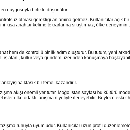
ven duygusuyla birlikte düşünülür.
trolsüz olması gerektiği anlamına gelmez. Kullanıcılar açık bir an
 kısa anahtar kelime tekrarlarına sıkıştırmaz; ülke deneyimini, ar
ahat hem de kontrollü bir ilk adım oluşturur. Bu tutum, yeni arka
okul, iş alanı, kültür veya gündem üzerinden konuşmaya başlayabili
anlayışına klasik bir temel kazandırır.
ışma akışı önemli yer tutar. Moğolistan sayfası bu kültürü modern
ster ülke odaklı tanışma niyetiyle ilerleyebilir. Böylece eski cha
azışma ruhuyla uyumludur. Kullanıcılar uzun profil düzenlemeler