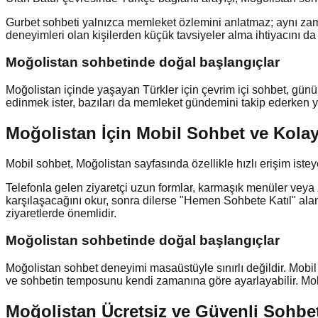
Gurbet sohbeti yalnızca memleket özlemini anlatmaz; aynı za
deneyimleri olan kişilerden küçük tavsiyeler alma ihtiyacını da ta
Moğolistan
sohbetinde doğal başlangıçlar
Moğolistan içinde yaşayan Türkler için çevrim içi sohbet, günü
edinmek ister, bazıları da memleket gündemini takip ederken yan
Moğolistan İçin Mobil Sohbet ve Kolay
Mobil sohbet, Moğolistan sayfasında özellikle hızlı erişim isteye
Telefonla gelen ziyaretçi uzun formlar, karmaşık menüler veya 
karşılaşacağını okur, sonra dilerse "Hemen Sohbete Katıl" alanı
ziyaretlerde önemlidir.
Moğolistan
sohbetinde doğal başlangıçlar
Moğolistan sohbet deneyimi masaüstüyle sınırlı değildir. Mobil c
ve sohbetin temposunu kendi zamanına göre ayarlayabilir. Mob
Moğolistan Ücretsiz ve Güvenli Sohbe