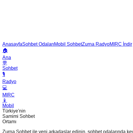
Anasayfa
Sohbet Odaları
Mobil Sohbet
Zurna Radyo
MIRC İndir
🏠
Ana
💬
Sohbet
🎙️
Radyo
💻
MIRC
📱
Mobil
Türkiye'nin
Samimi Sohbet
Ortamı
Zurna Sohbet ile yeni arkadaşlar edinin, sohbet odalarında keyif