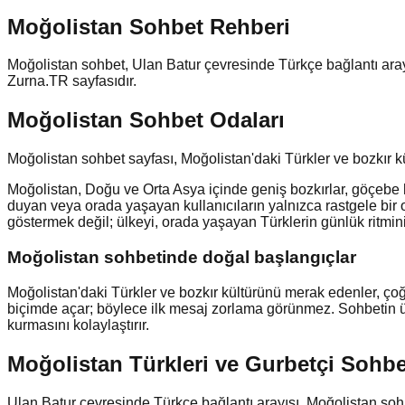
Moğolistan
Sohbet Rehberi
Moğolistan sohbet, Ulan Batur çevresinde Türkçe bağlantı arayı
Zurna.TR sayfasıdır.
Moğolistan Sohbet Odaları
Moğolistan sohbet sayfası, Moğolistan'daki Türkler ve bozkır kü
Moğolistan, Doğu ve Orta Asya içinde geniş bozkırlar, göçebe h
duyan veya orada yaşayan kullanıcıların yalnızca rastgele bir 
göstermek değil; ülkeyi, orada yaşayan Türklerin günlük ritmini 
Moğolistan
sohbetinde doğal başlangıçlar
Moğolistan'daki Türkler ve bozkır kültürünü merak edenler, çoğ
biçimde açar; böylece ilk mesaj zorlama görünmez. Sohbetin ülk
kurmasını kolaylaştırır.
Moğolistan Türkleri ve Gurbetçi Sohbe
Ulan Batur çevresinde Türkçe bağlantı arayışı, Moğolistan sohb