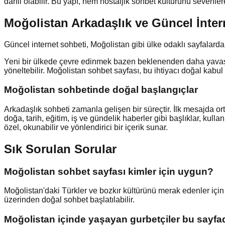
dahil olabilir. Bu yapı, hem nostaljik sohbet kültürünü sevenle
Moğolistan Arkadaşlık ve Güncel İnter
Güncel internet sohbeti, Moğolistan gibi ülke odaklı sayfalarda
Yeni bir ülkede çevre edinmek bazen beklenenden daha yavaş ile
yöneltebilir. Moğolistan sohbet sayfası, bu ihtiyacı doğal kabul 
Moğolistan
sohbetinde doğal başlangıçlar
Arkadaşlık sohbeti zamanla gelişen bir süreçtir. İlk mesajda o
doğa, tarih, eğitim, iş ve gündelik haberler gibi başlıklar, ku
özel, okunabilir ve yönlendirici bir içerik sunar.
Sık Sorulan Sorular
Moğolistan sohbet sayfası kimler için uygun?
Moğolistan'daki Türkler ve bozkır kültürünü merak edenler için
üzerinden doğal sohbet başlatılabilir.
Moğolistan içinde yaşayan gurbetçiler bu sayfad