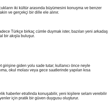
ukların iki kültür arasında büyümesini konuşma ve benzer
in ve gerçekçi bir dille ele alınır.
 sadece Türkçe birkaç cümle duymak ister, bazıları yeni arkadaş
l bir akışla buluşur.
girişine giden yolu sade tutar; kullanıcı önce neyle
aşıma, okul molası veya gece saatlerinde yapılan kısa
ik haberler etrafında konuşabilir, yeni kişilere selam verebilir
ler için pratik bir güven duygusu oluşturur.