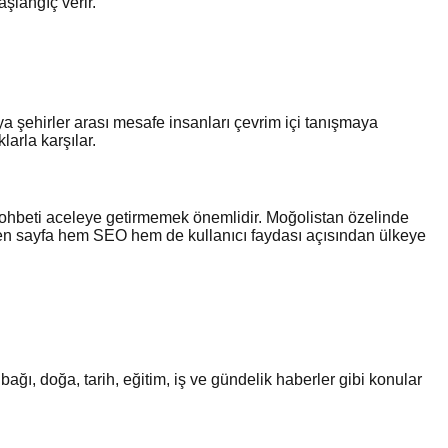
şlangıç verir.
ya şehirler arası mesafe insanları çevrim içi tanışmaya
larla karşılar.
e sohbeti aceleye getirmemek önemlidir. Moğolistan özelinde
yüzden sayfa hem SEO hem de kullanıcı faydası açısından ülkeye
ı, doğa, tarih, eğitim, iş ve gündelik haberler gibi konular