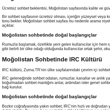
Ücretsiz sohbet beklentisi, Moğolistan sayfasında kalite ve gü
Bir sohbet sayfasının ücretsiz olması, içeriğin yüzeysel veya kon
tonu bekler. Moğolistan sohbet sayfası bu nedenle arama niyetini
açıklar.
Moğolistan
sohbetinde doğal başlangıçlar
Rumuzla başlamak, özellikle yeni gelen kullanıcılar için hem r
gibi belirli bir ülke odağı olduğunda kullanıcılar ortak şehir, 
Moğolistan Sohbetinde IRC Kültürü
IRC kültürü, Zurna.TR'nin ülke sayfalarındaki çevrim içi sohbet 
IRC geleneğinde sohbet odaları, rumuzlar, kanallar ve anlık yaz
boğulmadan sohbet mantığını anlar, ardından ister genel sohbet i
bağ kurulur.
Moğolistan
sohbetinde doğal başlangıçlar
Bozkır coğrafyasında yakın sohbet, IRC'nin hızlı ve doğrudan y