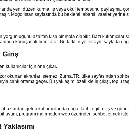
manda yeni düzen kurma, iş veya okul temposunu paylaşma, çoc
şır. Moğolistan sayfasında bu beklenti, abartılı vaatler yerine sak
n yorgunluğunu azaltan kısa bir mola olabilir. Bazı kullanıcılar
ında konuşacak birini arar. Bu farklı niyetler aynı sayfada doğa
 Giriş
n kullanıcılar için öne çıkar.
zor okunan ekranlar istemez. Zurna.TR, ülke sayfasından sohbet 
yla canlı ortama geçer. Bu yaklaşım, özellikle iş çıkışı, toplu t
ihazlardan gelen kullanıcılar da doğa, tarih, eğitim, iş ve gündel
il uyum, program indirmeden web üzerinden sohbet etmek isteyen
t Yaklaşımı