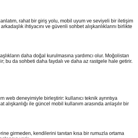
latım, rahat bir giriş yolu, mobil uyum ve seviyeli bir iletişim
kadaşlık ihtiyacını ve güvenli sohbet alışkanlıklarını birlikte
daşlıkların daha doğal kurulmasına yardımcı olur. Moğolistan
r; bu da sohbeti daha faydalı ve daha az rastgele hale getirir.
 web deneyimiyle birleştirir: kullanıcı teknik ayrıntıya
t alışkanlığı ile güncel mobil kullanım arasında anlaşılır bir
ine girmeden, kendilerini tanıtan kısa bir rumuzla ortama