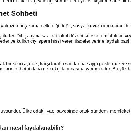
re hem de ilk kez çevrim içi sohbet deneyecek kişilere sade bir ba
net Sohbeti
 yalnızca boş zaman etkinliği değil, sosyal çevre kurma aracıdır.
rler. Dil, çalışma saatleri, okul düzeni, aile sorumlulukları ve
eder ve kullanıcıyı spam hissi veren ifadeler yerine faydalı başlık
rtak bir konu açmak, karşı tarafın sınırlarına saygı göstermek v
llanıcıların birbirini daha gerçekçi tanımasına yardım eder. Bu 
 uygundur. Ülke odaklı yapı sayesinde ortak gündem, memleket bağ
an nasıl faydalanabilir?