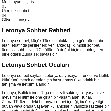
Mobil uyumlu giriş
0
3
Ücretsiz sohbet
0
4
Güvenli tanışma
Letonya
Sohbet Rehberi
Letonya sohbet, küçük Türk toplulukları için görünür sohbet
alanı etrafında şekillenen; yeni arkadaşlık, mobil sohbet,
ücretsiz sohbet ve IRC kültürünü doğal biçimde birleştiren
ülke odaklı Zurna.TR sayfasıdır.
Letonya Sohbet Odaları
Letonya sohbet sayfası, Letonya'da yaşayan Türkler ve Baltık
kültürünü merak edenler için hazırlanmış ülke odaklı bir
tanışma ve iletişim alanıdır.
Letonya, Baltık içinde Riga merkezli sakin şehir yaşamı ve
mevsimsel ritim ile öne çıkan bir yaşam alanı sunar.
Zurna.TR üzerindeki Letonya sohbet içeriği, bu ülkeye ilgi
duyan veya orada yaşayan kullanıcıların yalnızca rastgele bir
odaya girmesini değil, kendine yakın bir muhabbet zemini