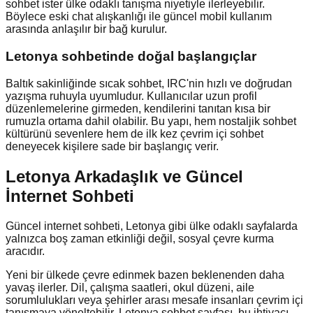
sohbet ister ülke odaklı tanışma niyetiyle ilerleyebilir.
Böylece eski chat alışkanlığı ile güncel mobil kullanım
arasında anlaşılır bir bağ kurulur.
Letonya
sohbetinde doğal başlangıçlar
Baltık sakinliğinde sıcak sohbet, IRC'nin hızlı ve doğrudan
yazışma ruhuyla uyumludur. Kullanıcılar uzun profil
düzenlemelerine girmeden, kendilerini tanıtan kısa bir
rumuzla ortama dahil olabilir. Bu yapı, hem nostaljik sohbet
kültürünü sevenlere hem de ilk kez çevrim içi sohbet
deneyecek kişilere sade bir başlangıç verir.
Letonya Arkadaşlık ve Güncel
İnternet Sohbeti
Güncel internet sohbeti, Letonya gibi ülke odaklı sayfalarda
yalnızca boş zaman etkinliği değil, sosyal çevre kurma
aracıdır.
Yeni bir ülkede çevre edinmek bazen beklenenden daha
yavaş ilerler. Dil, çalışma saatleri, okul düzeni, aile
sorumlulukları veya şehirler arası mesafe insanları çevrim içi
tanışmaya yöneltebilir. Letonya sohbet sayfası, bu ihtiyacı