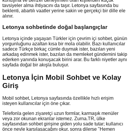
konuşma ve benzer deneyimleri olan kişilerden küçük
tavsiyeler alma ihtiyacını da taşır. Letonya sayfasında bu
beklenti, abartılı vaatler yerine sakin ve gerçekçi bir dille ele
alınır.
Letonya
sohbetinde doğal başlangıçlar
Letonya içinde yaşayan Türkler için çevrim içi sohbet, günün
yorgunluğunu azaltan kısa bir mola olabilir. Bazı kullanıcılar
sadece Türkçe birkaç cümle duymak ister, bazıları yeni
arkadaş edinmek ister, bazıları da memleket gündemini takip
ederken yanında konuşacak birini arar. Bu farklı niyetler aynı
sayfada doğal bir akışla buluşur.
Letonya İçin Mobil Sohbet ve Kolay
Giriş
Mobil sohbet, Letonya sayfasında özellikle hızlı erişim
isteyen kullanıcılar için öne çıkar.
Telefonla gelen ziyaretçi uzun formlar, karmaşık menüler
veya zor okunan ekranlar istemez. Zurna.TR, ülke
sayfasından sohbet girişine giden yolu sade tutar; kullanıcı
önce neyle karşılaşacağını okur, sonra dilerse "Hemen