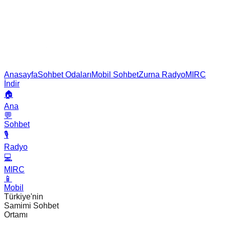
Anasayfa
Sohbet Odaları
Mobil Sohbet
Zurna Radyo
MIRC
İndir
🏠
Ana
💬
Sohbet
🎙️
Radyo
💻
MIRC
📱
Mobil
Türkiye'nin
Samimi Sohbet
Ortamı