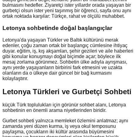
bulmasını hedefler. Ziyaretçi ister yıllardır orada yaşayan bir
gurbetçi olsun ister yeni taşınmış bir öğrenci, sayfa onu aynı
ortak noktada karşılar: Türkçe, rahat ve ölçülü muhabbet.
Letonya
sohbetinde doğal başlangıçlar
Letonya'da yaşayan Türkler ve Baltık kültürünü merak
edenler, çoğu zaman ortak bir başlangıç cümlesine ihtiyaç
duyar. eğitim, iş, kış akşamları, şehir gezileri ve aile haberleri
gibi konular konuşmayı doğal biçimde açar; böylece ilk
mesaj zorlama görünmez. Sohbetin ülke adıyla ayrışması,
aynı yerde yaşayanların birbirini fark etmesini ve uzakta
olanların da o ülkeye dair güncel bir bağ kurmasını
kolaylaştırır.
Letonya Türkleri ve Gurbetçi Sohbeti
küçük Türk toplulukları için görünür sohbet alanı, Letonya
sohbetinin en önemli arama niyetlerinden biridir.
Gurbet sohbeti yalnızca memleket özlemini anlatmaz; aynı
zamanda yeni düzen kurma, iş veya okul temposunu
paylaşma, çocukların iki kültür arasında büyümesini