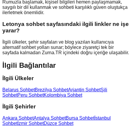
Rumuzla başlamak, kişisel bilgileri hemen paylaşmamak,
saygılı bir dil kullanmak ve sohbeti karşılıklı güven oluştukça
ilerletmek önemlidir.
Letonya sohbet sayfasındaki ilgili linkler ne işe
yarar?
İlgili ülkeler, şehir sayfaları ve blog yazıları kullanıcıya
alternatif sohbet yolları sunar; böylece ziyaretçi tek bir
sayfada kalmadan Zurna.TR içindeki doğru içeriğe ulaşabilir.
İlgili Bağlantılar
İlgili Ülkeler
Belarus Sohbet
Brezilya Sohbet
Arjantin Sohbet
Şili
Sohbet
Peru Sohbet
Kolombiya Sohbet
İlgili Şehirler
Ankara Sohbet
Antalya Sohbet
Bursa Sohbet
İstanbul
Sohbet
İzmir Sohbet
Düzce Sohbet