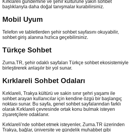
Kırklareli
gündemine ve şehir kültürüne yakın sohbet
başlıklarıyla daha doğal tanışmalar kurabilirsiniz.
Mobil Uyum
Telefon ve tabletlerden şehir sohbet sayfasını okuyabilir,
sohbet giriş alanına hızlıca geçebilirsiniz.
Türkçe Sohbet
Zurna.TR, şehir odaklı sayfaları Türkçe sohbet ekosistemiyle
birleştirerek anlaşılır bir yol sunar.
Kırklareli Sohbet Odaları
Kırklareli, Trakya kültürü ve sakin sınır şehri yaşamı ile
sohbet arayan kullanıcılar için kendine özgü bir başlangıç
noktası sunar. Bu sayfa, genel sohbet sayfalarından farklı
olarak Kırklareli çevresinde ortak konu bulmak isteyen
ziyaretçilere odaklanır.
Kırklareli'nde sohbet etmek isteyenler, Zurna.TR üzerinden
Trakya, bağlar, üniversite ve gündelik muhabbet gibi