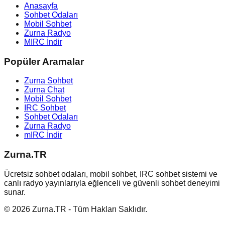
Anasayfa
Sohbet Odaları
Mobil Sohbet
Zurna Radyo
MIRC İndir
Popüler Aramalar
Zurna Sohbet
Zurna Chat
Mobil Sohbet
IRC Sohbet
Sohbet Odaları
Zurna Radyo
mIRC İndir
Zurna.TR
Ücretsiz sohbet odaları, mobil sohbet, IRC sohbet sistemi ve
canlı radyo yayınlarıyla eğlenceli ve güvenli sohbet deneyimi
sunar.
© 2026 Zurna.TR - Tüm Hakları Saklıdır.