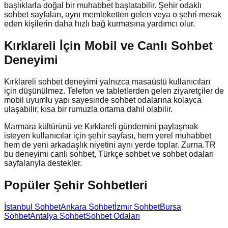
başlıklarla doğal bir muhabbet başlatabilir. Şehir odaklı
sohbet sayfaları, aynı memleketten gelen veya o şehri merak
eden kişilerin daha hızlı bağ kurmasına yardımcı olur.
Kırklareli İçin Mobil ve Canlı Sohbet
Deneyimi
Kırklareli sohbet deneyimi yalnızca masaüstü kullanıcıları
için düşünülmez. Telefon ve tabletlerden gelen ziyaretçiler de
mobil uyumlu yapı sayesinde sohbet odalarına kolayca
ulaşabilir, kısa bir rumuzla ortama dahil olabilir.
Marmara kültürünü ve Kırklareli gündemini paylaşmak
isteyen kullanıcılar için şehir sayfası, hem yerel muhabbet
hem de yeni arkadaşlık niyetini aynı yerde toplar. Zurna.TR
bu deneyimi canlı sohbet, Türkçe sohbet ve sohbet odaları
sayfalarıyla destekler.
Popüler Şehir Sohbetleri
İstanbul Sohbet
Ankara Sohbet
İzmir Sohbet
Bursa
Sohbet
Antalya Sohbet
Sohbet Odaları