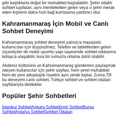
gibi başlıklarla doğal bir muhabbet başlatabilir. Şehir odaklı
sohbet sayfaları, aynı memleketten gelen veya o şehri merak
eden kişilerin daha hızlı bağ kurmasına yardımcı olur.
Kahramanmaraş İçin Mobil ve Canlı
Sohbet Deneyimi
Kahramanmaraş sohbet deneyimi yalnızca masaüstü
kullanıcıları için düşünülmez. Telefon ve tabletlerden gelen
ziyaretçiler de mobil uyumlu yapı sayesinde sohbet odalarına
kolayca ulaşabilir, kısa bir rumuzla ortama dahil olabilir.
Akdeniz kültürünü ve Kahramanmaraş gündemini paylaşmak
isteyen kullanıcılar için şehir sayfası, hem yerel muhabbet
hem de yeni arkadaşlık niyetini aynı yerde toplar. Zurna.TR
bu deneyimi canlı sohbet, Türkçe sohbet ve sohbet odaları
sayfalarıyla destekler.
Popüler Şehir Sohbetleri
İstanbul Sohbet
Ankara Sohbet
İzmir Sohbet
Bursa
Sohbet
Antalya Sohbet
Sohbet Odaları