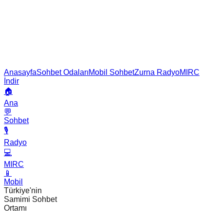
Anasayfa
Sohbet Odaları
Mobil Sohbet
Zurna Radyo
MIRC
İndir
🏠
Ana
💬
Sohbet
🎙️
Radyo
💻
MIRC
📱
Mobil
Türkiye'nin
Samimi Sohbet
Ortamı