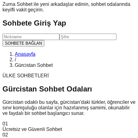
Zurna Sohbet ile yeni arkadaşlar edinin, sohbet odalarında
keyifli vakit geçirin.
Sohbete Giriş Yap
SOHBETE BAĞLAN
Anasayfa
/
Gürcistan Sohbet
ÜLKE SOHBETLERİ
Gürcistan Sohbet
Odaları
Gürcistan odaklı bu sayfa, gürcistan'daki türkler, öğrenciler ve
sınır komşuluğu olanlar için hazırlanmış samimi, okunabilir
ve faydalı bir sohbet başlangıcı sunar.
0
1
Ücretsiz ve Güvenli Sohbet
0
2