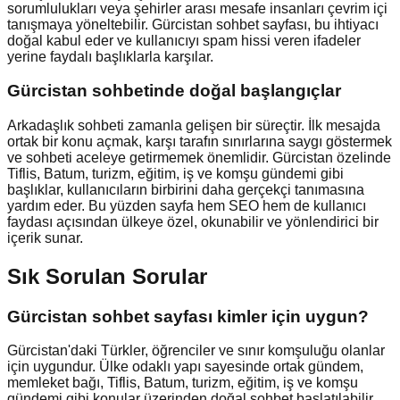
sorumlulukları veya şehirler arası mesafe insanları çevrim içi
tanışmaya yöneltebilir. Gürcistan sohbet sayfası, bu ihtiyacı
doğal kabul eder ve kullanıcıyı spam hissi veren ifadeler
yerine faydalı başlıklarla karşılar.
Gürcistan
sohbetinde doğal başlangıçlar
Arkadaşlık sohbeti zamanla gelişen bir süreçtir. İlk mesajda
ortak bir konu açmak, karşı tarafın sınırlarına saygı göstermek
ve sohbeti aceleye getirmemek önemlidir. Gürcistan özelinde
Tiflis, Batum, turizm, eğitim, iş ve komşu gündemi gibi
başlıklar, kullanıcıların birbirini daha gerçekçi tanımasına
yardım eder. Bu yüzden sayfa hem SEO hem de kullanıcı
faydası açısından ülkeye özel, okunabilir ve yönlendirici bir
içerik sunar.
Sık Sorulan Sorular
Gürcistan sohbet sayfası kimler için uygun?
Gürcistan'daki Türkler, öğrenciler ve sınır komşuluğu olanlar
için uygundur. Ülke odaklı yapı sayesinde ortak gündem,
memleket bağı, Tiflis, Batum, turizm, eğitim, iş ve komşu
gündemi gibi konular üzerinden doğal sohbet başlatılabilir.