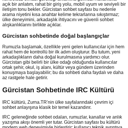
açık bir anlatım, rahat bir giriş yolu, mobil uyum ve seviyeli bir
iletişim tonu bekler. Gürcistan sohbet sayfası bu nedenle
arama niyetini kısa anahtar kelime tekrarlarına sıkıştırmaz;
ülke deneyimini, arkadaşlık ihtiyacını ve güvenli sohbet
alışkanlıklarını birlikte açıklar.
Gürcistan
sohbetinde doğal başlangıçlar
Rumuzla başlamak, özellikle yeni gelen kullanıcılar için hem
rahat hem de kontrollü bir ilk adım oluşturur. Bu tutum, yeni
arkadaşlıkların daha doğal kurulmasına yardımcı olur.
Gürcistan gibi belirli bir ülke odağı olduğunda kullanıcılar
ortak şehir, okul, iş alanı, kültür veya gündem üzerinden
konuşmaya başlayabilir; bu da sohbeti daha faydalı ve daha
az rastgele hale getirir.
Gürcistan Sohbetinde IRC Kültürü
IRC kültürü, Zurna.TR'nin ülke sayfalarındaki çevrim içi
sohbet anlayışına klasik bir temel kazandırır.
IRC geleneğinde sohbet odaları, rumuzlar, kanallar ve anlık
yazışma akışı önemli yer tutar. Gürcistan sayfası bu kültürü
modern web deneyimiyle birleştirir: kullanıcı teknik ayrıntıya