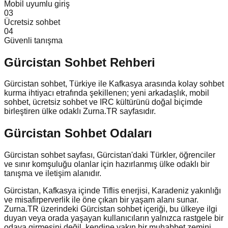
Mobil uyumlu giriş
0
3
Ücretsiz sohbet
0
4
Güvenli tanışma
Gürcistan
Sohbet Rehberi
Gürcistan sohbet, Türkiye ile Kafkasya arasında kolay sohbet
kurma ihtiyacı etrafında şekillenen; yeni arkadaşlık, mobil
sohbet, ücretsiz sohbet ve IRC kültürünü doğal biçimde
birleştiren ülke odaklı Zurna.TR sayfasıdır.
Gürcistan Sohbet Odaları
Gürcistan sohbet sayfası, Gürcistan'daki Türkler, öğrenciler
ve sınır komşuluğu olanlar için hazırlanmış ülke odaklı bir
tanışma ve iletişim alanıdır.
Gürcistan, Kafkasya içinde Tiflis enerjisi, Karadeniz yakınlığı
ve misafirperverlik ile öne çıkan bir yaşam alanı sunar.
Zurna.TR üzerindeki Gürcistan sohbet içeriği, bu ülkeye ilgi
duyan veya orada yaşayan kullanıcıların yalnızca rastgele bir
odaya girmesini değil, kendine yakın bir muhabbet zemini