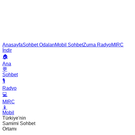
Anasayfa
Sohbet Odaları
Mobil Sohbet
Zurna Radyo
MIRC
İndir
🏠
Ana
💬
Sohbet
🎙️
Radyo
💻
MIRC
📱
Mobil
Türkiye'nin
Samimi Sohbet
Ortamı