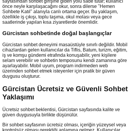
sayfasından sohbet girişine giden yolu sade tutar; kullanıcı
önce neyle karşılaşacağını okur, sonra dilerse "Hemen
Sohbete Katıl" alanıyla canlı ortama geçer. Bu yaklaşım,
özellikle iş çıkışı, toplu taşıma, okul molası veya gece
saatlerinde yapılan kısa ziyaretlerde önemlidir.
Gürcistan
sohbetinde doğal başlangıçlar
Gürcistan sohbet deneyimi masaüstüyle sınırlı değildir. Mobil
cihazlardan gelen kullanıcılar da Tiflis, Batum, turizm, eğitim,
iş ve komşu gündemi etrafında konuşabilir, yeni kişilere
selam verebilir ve sohbetin temposunu kendi zamanına göre
ayarlayabilir. Mobil uyum, program indirmeden web
üzerinden sohbet etmek isteyenler için pratik bir güven
duygusu oluşturur.
Gürcistan Ücretsiz ve Güvenli Sohbet
Yaklaşımı
Ücretsiz sohbet beklentisi, Gürcistan sayfasında kalite ve
güven duygusuyla birlikte düşünülür.
Bir sohbet sayfasının ücretsiz olması, içeriğin yüzeysel veya
kontrolsüz olması gerektiği anlamına gelmez. Kullanıcılar