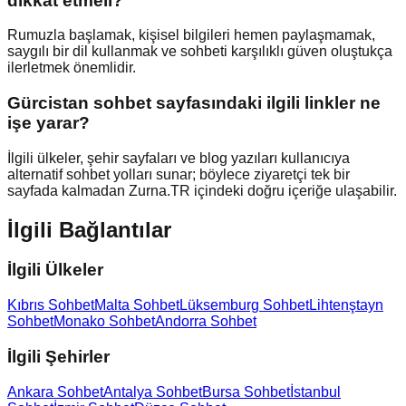
dikkat etmeli?
Rumuzla başlamak, kişisel bilgileri hemen paylaşmamak,
saygılı bir dil kullanmak ve sohbeti karşılıklı güven oluştukça
ilerletmek önemlidir.
Gürcistan sohbet sayfasındaki ilgili linkler ne
işe yarar?
İlgili ülkeler, şehir sayfaları ve blog yazıları kullanıcıya
alternatif sohbet yolları sunar; böylece ziyaretçi tek bir
sayfada kalmadan Zurna.TR içindeki doğru içeriğe ulaşabilir.
İlgili Bağlantılar
İlgili Ülkeler
Kıbrıs Sohbet
Malta Sohbet
Lüksemburg Sohbet
Lihtenştayn
Sohbet
Monako Sohbet
Andorra Sohbet
İlgili Şehirler
Ankara Sohbet
Antalya Sohbet
Bursa Sohbet
İstanbul