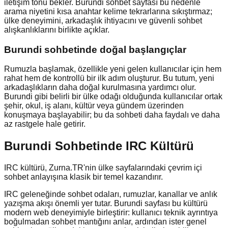
iletişim tonu bekler. Burundi sohbet sayfası bu nedenle
arama niyetini kısa anahtar kelime tekrarlarına sıkıştırmaz;
ülke deneyimini, arkadaşlık ihtiyacını ve güvenli sohbet
alışkanlıklarını birlikte açıklar.
Burundi
sohbetinde doğal başlangıçlar
Rumuzla başlamak, özellikle yeni gelen kullanıcılar için hem
rahat hem de kontrollü bir ilk adım oluşturur. Bu tutum, yeni
arkadaşlıkların daha doğal kurulmasına yardımcı olur.
Burundi gibi belirli bir ülke odağı olduğunda kullanıcılar ortak
şehir, okul, iş alanı, kültür veya gündem üzerinden
konuşmaya başlayabilir; bu da sohbeti daha faydalı ve daha
az rastgele hale getirir.
Burundi Sohbetinde IRC Kültürü
IRC kültürü, Zurna.TR'nin ülke sayfalarındaki çevrim içi
sohbet anlayışına klasik bir temel kazandırır.
IRC geleneğinde sohbet odaları, rumuzlar, kanallar ve anlık
yazışma akışı önemli yer tutar. Burundi sayfası bu kültürü
modern web deneyimiyle birleştirir: kullanıcı teknik ayrıntıya
boğulmadan sohbet mantığını anlar, ardından ister genel