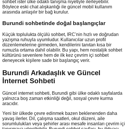
sohbet ister ülke odaklı tanışma niyetiyle ilerleyebilir.
Böylece eski chat alışkanlığı ile güncel mobil kullanım
arasında anlaşılır bir bağ kurulur.
Burundi
sohbetinde doğal başlangıçlar
Küçük toplulukta ölçülü sohbet, IRC'nin hızlı ve doğrudan
yazışma ruhuyla uyumludur. Kullanıcılar uzun profil
düzenlemelerine girmeden, kendilerini tanıtan kısa bir
rumuzla ortama dahil olabilir. Bu yapı, hem nostaljik sohbet
kültürünü sevenlere hem de ilk kez çevrim içi sohbet
deneyecek kişilere sade bir başlangıç verir.
Burundi Arkadaşlık ve Güncel
İnternet Sohbeti
Güncel internet sohbeti, Burundi gibi ülke odaklı sayfalarda
yalnızca boş zaman etkinliği değil, sosyal çevre kurma
aracıdır.
Yeni bir ülkede çevre edinmek bazen beklenenden daha
yavaş ilerler. Dil, çalışma saatleri, okul düzeni, aile
sorumlulukları veya şehirler arası mesafe insanları çevrim içi
tanışmaya yöneltebilir. Burundi sohbet sayfası, bu ihtiyacı