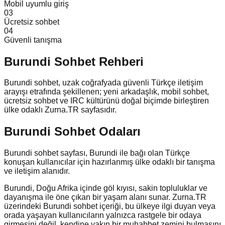
Mobil uyumlu giriş
0
3
Ücretsiz sohbet
0
4
Güvenli tanışma
Burundi
Sohbet Rehberi
Burundi sohbet, uzak coğrafyada güvenli Türkçe iletişim
arayışı etrafında şekillenen; yeni arkadaşlık, mobil sohbet,
ücretsiz sohbet ve IRC kültürünü doğal biçimde birleştiren
ülke odaklı Zurna.TR sayfasıdır.
Burundi Sohbet Odaları
Burundi sohbet sayfası, Burundi ile bağı olan Türkçe
konuşan kullanıcılar için hazırlanmış ülke odaklı bir tanışma
ve iletişim alanıdır.
Burundi, Doğu Afrika içinde göl kıyısı, sakin topluluklar ve
dayanışma ile öne çıkan bir yaşam alanı sunar. Zurna.TR
üzerindeki Burundi sohbet içeriği, bu ülkeye ilgi duyan veya
orada yaşayan kullanıcıların yalnızca rastgele bir odaya
girmesini değil, kendine yakın bir muhabbet zemini bulmasını