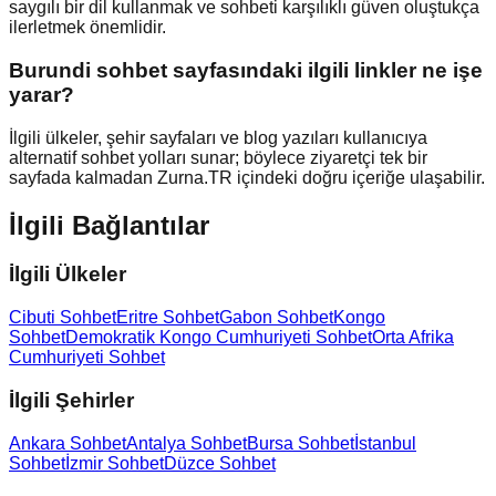
saygılı bir dil kullanmak ve sohbeti karşılıklı güven oluştukça
ilerletmek önemlidir.
Burundi sohbet sayfasındaki ilgili linkler ne işe
yarar?
İlgili ülkeler, şehir sayfaları ve blog yazıları kullanıcıya
alternatif sohbet yolları sunar; böylece ziyaretçi tek bir
sayfada kalmadan Zurna.TR içindeki doğru içeriğe ulaşabilir.
İlgili Bağlantılar
İlgili Ülkeler
Cibuti Sohbet
Eritre Sohbet
Gabon Sohbet
Kongo
Sohbet
Demokratik Kongo Cumhuriyeti Sohbet
Orta Afrika
Cumhuriyeti Sohbet
İlgili Şehirler
Ankara Sohbet
Antalya Sohbet
Bursa Sohbet
İstanbul
Sohbet
İzmir Sohbet
Düzce Sohbet