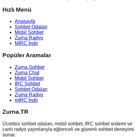
Hızlı Menü
Anasayfa
Sohbet Odaları
Mobil Sohbet
Zurna Radyo
MIRC İndir
Popüler Aramalar
Zurna Sohbet
Zurna Chat
Mobil Sohbet
IRC Sohbet
Sohbet Odaları
Zurna Radyo
mIRC İndir
Zurna.TR
Ücretsiz sohbet odaları, mobil sohbet, IRC sohbet sistemi ve
canlı radyo yayınlarıyla eğlenceli ve güvenli sohbet deneyimi
sunar.