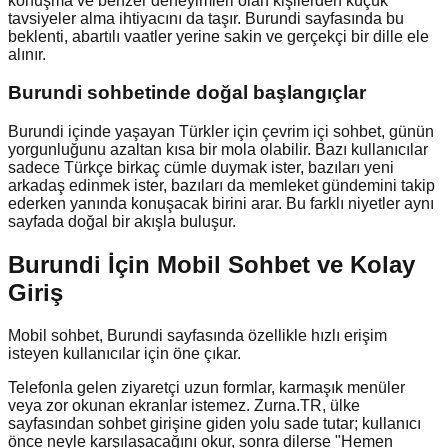
konuşma ve benzer deneyimleri olan kişilerden küçük
tavsiyeler alma ihtiyacını da taşır. Burundi sayfasında bu
beklenti, abartılı vaatler yerine sakin ve gerçekçi bir dille ele
alınır.
Burundi
sohbetinde doğal başlangıçlar
Burundi içinde yaşayan Türkler için çevrim içi sohbet, günün
yorgunluğunu azaltan kısa bir mola olabilir. Bazı kullanıcılar
sadece Türkçe birkaç cümle duymak ister, bazıları yeni
arkadaş edinmek ister, bazıları da memleket gündemini takip
ederken yanında konuşacak birini arar. Bu farklı niyetler aynı
sayfada doğal bir akışla buluşur.
Burundi İçin Mobil Sohbet ve Kolay
Giriş
Mobil sohbet, Burundi sayfasında özellikle hızlı erişim
isteyen kullanıcılar için öne çıkar.
Telefonla gelen ziyaretçi uzun formlar, karmaşık menüler
veya zor okunan ekranlar istemez. Zurna.TR, ülke
sayfasından sohbet girişine giden yolu sade tutar; kullanıcı
önce neyle karşılaşacağını okur, sonra dilerse "Hemen