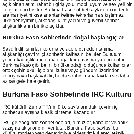
açık bir anlatım, rahat bir giriş yolu, mobil uyum ve seviyeli bir
iletişim tonu bekler. Burkina Faso sohbet sayfası bu nedenle
arama niyetini kısa anahtar kelime tekrarlarına sıkıştırmaz;
ülke deneyimini, arkadaşlık ihtiyacını ve güvenli sohbet
alışkanlıklarını birlikte açıklar.
Burkina Faso
sohbetinde doğal başlangıçlar
Saygılı dil, sınırları koruma ve acele etmeden tanıma
alışkanlığı çevrim içi sohbetin kalitesini belirler. Bu tutum,
yeni arkadaşlıkların daha doğal kurulmasına yardımcı olur.
Burkina Faso gibi belirli bir ülke odağı olduğunda kullanıcılar
ortak şehir, okul, iş alanı, kültür veya gündem üzerinden
konuşmaya başlayabilir; bu da sohbeti daha faydalı ve daha
az rastgele hale getirir.
Burkina Faso Sohbetinde IRC Kültürü
IRC kültürü, Zurna.TR'nin ülke sayfalarındaki çevrim içi
sohbet anlayışına klasik bir temel kazandırır.
IRC geleneğinde sohbet odaları, rumuzlar, kanallar ve anlık
yazışma akışı önemli yer tutar. Burkina Faso sayfası bu
kültürü modern web deneyimiyle birleştirir: kullanıcı teknik