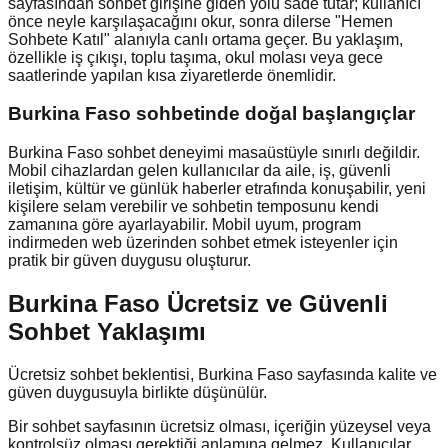
sayfasından sohbet girişine giden yolu sade tutar; kullanıcı
önce neyle karşılaşacağını okur, sonra dilerse "Hemen
Sohbete Katıl" alanıyla canlı ortama geçer. Bu yaklaşım,
özellikle iş çıkışı, toplu taşıma, okul molası veya gece
saatlerinde yapılan kısa ziyaretlerde önemlidir.
Burkina Faso
sohbetinde doğal başlangıçlar
Burkina Faso sohbet deneyimi masaüstüyle sınırlı değildir.
Mobil cihazlardan gelen kullanıcılar da aile, iş, güvenli
iletişim, kültür ve günlük haberler etrafında konuşabilir, yeni
kişilere selam verebilir ve sohbetin temposunu kendi
zamanına göre ayarlayabilir. Mobil uyum, program
indirmeden web üzerinden sohbet etmek isteyenler için
pratik bir güven duygusu oluşturur.
Burkina Faso Ücretsiz ve Güvenli
Sohbet Yaklaşımı
Ücretsiz sohbet beklentisi, Burkina Faso sayfasında kalite ve
güven duygusuyla birlikte düşünülür.
Bir sohbet sayfasının ücretsiz olması, içeriğin yüzeysel veya
kontrolsüz olması gerektiği anlamına gelmez. Kullanıcılar