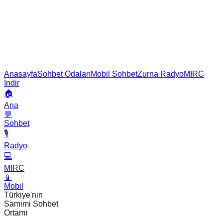
Anasayfa
Sohbet Odaları
Mobil Sohbet
Zurna Radyo
MIRC
İndir
🏠
Ana
💬
Sohbet
🎙️
Radyo
💻
MIRC
📱
Mobil
Türkiye'nin
Samimi Sohbet
Ortamı