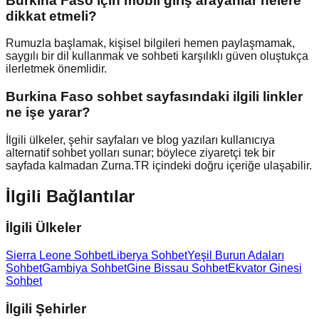
Burkina Faso için mobil giriş arayanlar nelere
dikkat etmeli?
Rumuzla başlamak, kişisel bilgileri hemen paylaşmamak,
saygılı bir dil kullanmak ve sohbeti karşılıklı güven oluştukça
ilerletmek önemlidir.
Burkina Faso sohbet sayfasındaki ilgili linkler
ne işe yarar?
İlgili ülkeler, şehir sayfaları ve blog yazıları kullanıcıya
alternatif sohbet yolları sunar; böylece ziyaretçi tek bir
sayfada kalmadan Zurna.TR içindeki doğru içeriğe ulaşabilir.
İlgili Bağlantılar
İlgili Ülkeler
Sierra Leone Sohbet
Liberya Sohbet
Yeşil Burun Adaları
Sohbet
Gambiya Sohbet
Gine Bissau Sohbet
Ekvator Ginesi
Sohbet
İlgili Şehirler