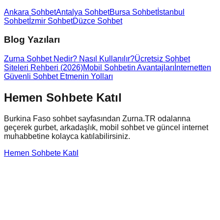
Ankara Sohbet
Antalya Sohbet
Bursa Sohbet
İstanbul
Sohbet
İzmir Sohbet
Düzce Sohbet
Blog Yazıları
Zurna Sohbet Nedir? Nasıl Kullanılır?
Ücretsiz Sohbet
Siteleri Rehberi (2026)
Mobil Sohbetin Avantajları
İnternetten
Güvenli Sohbet Etmenin Yolları
Hemen Sohbete Katıl
Burkina Faso
sohbet sayfasından Zurna.TR odalarına
geçerek gurbet, arkadaşlık, mobil sohbet ve güncel internet
muhabbetine kolayca katılabilirsiniz.
Hemen Sohbete Katıl