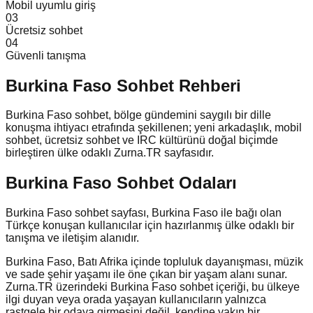
Mobil uyumlu giriş
0
3
Ücretsiz sohbet
0
4
Güvenli tanışma
Burkina Faso
Sohbet Rehberi
Burkina Faso sohbet, bölge gündemini saygılı bir dille
konuşma ihtiyacı etrafında şekillenen; yeni arkadaşlık, mobil
sohbet, ücretsiz sohbet ve IRC kültürünü doğal biçimde
birleştiren ülke odaklı Zurna.TR sayfasıdır.
Burkina Faso Sohbet Odaları
Burkina Faso sohbet sayfası, Burkina Faso ile bağı olan
Türkçe konuşan kullanıcılar için hazırlanmış ülke odaklı bir
tanışma ve iletişim alanıdır.
Burkina Faso, Batı Afrika içinde topluluk dayanışması, müzik
ve sade şehir yaşamı ile öne çıkan bir yaşam alanı sunar.
Zurna.TR üzerindeki Burkina Faso sohbet içeriği, bu ülkeye
ilgi duyan veya orada yaşayan kullanıcıların yalnızca
rastgele bir odaya girmesini değil, kendine yakın bir