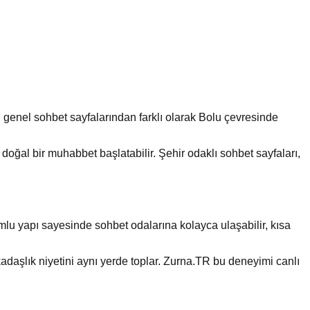
, genel sohbet sayfalarından farklı olarak Bolu çevresinde
doğal bir muhabbet başlatabilir. Şehir odaklı sohbet sayfaları,
mlu yapı sayesinde sohbet odalarına kolayca ulaşabilir, kısa
daşlık niyetini aynı yerde toplar. Zurna.TR bu deneyimi canlı