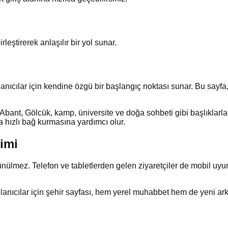
eştirerek anlaşılır bir yol sunar.
anıcılar için kendine özgü bir başlangıç noktası sunar. Bu sayfa
bant, Gölcük, kamp, üniversite ve doğa sohbeti gibi başlıklarla 
 hızlı bağ kurmasına yardımcı olur.
imi
nülmez. Telefon ve tabletlerden gelen ziyaretçiler de mobil uyu
nıcılar için şehir sayfası, hem yerel muhabbet hem de yeni arka