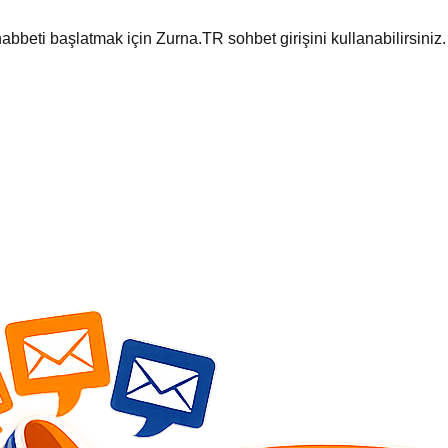
bbeti başlatmak için Zurna.TR sohbet girişini kullanabilirsiniz.