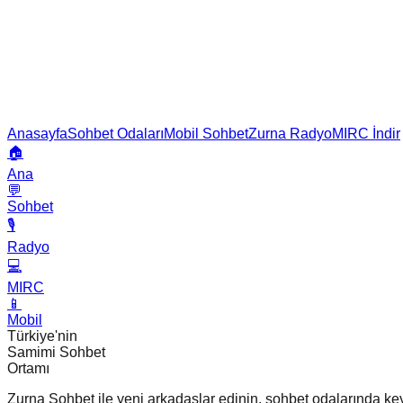
Anasayfa
Sohbet Odaları
Mobil Sohbet
Zurna Radyo
MIRC İndir
🏠
Ana
💬
Sohbet
🎙️
Radyo
💻
MIRC
📱
Mobil
Türkiye'nin
Samimi Sohbet
Ortamı
Zurna Sohbet ile yeni arkadaşlar edinin, sohbet odalarında keyif