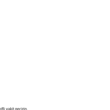
li vakit geçirin.