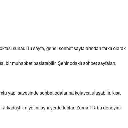
noktası sunar. Bu sayfa, genel sohbet sayfalarından farklı olarak
al bir muhabbet başlatabilir. Şehir odaklı sohbet sayfaları,
umlu yapı sayesinde sohbet odalarına kolayca ulaşabilir, kısa
 arkadaşlık niyetini aynı yerde toplar. Zurna.TR bu deneyimi