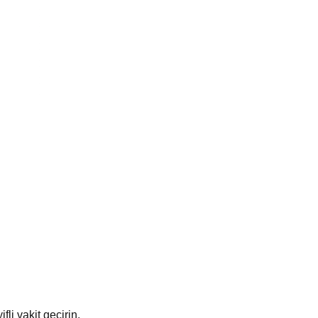
li vakit geçirin.