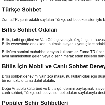
Türkçe Sohbet
Zurna.TR, şehir odaklı sayfaları Türkçe sohbet ekosistemiyle birl
Bitlis Sohbet Odaları
Bitlis, tarihi geçitleri ve Van Gölü çevresiyle özgün şehir hava
Bitlis çevresinde ortak konu bulmak isteyen ziyaretçilere odakl
Bitlis'ten samimi muhabbet arayan kullanıcılar, Zurna.TR üzerind
aynı memleketten gelen veya o şehri merak eden kişilerin daha
Bitlis İçin Mobil ve Canlı Sohbet Dene
Bitlis sohbet deneyimi yalnızca masaüstü kullanıcıları için dü
bir rumuzla ortama dahil olabilir.
Doğu Anadolu kültürünü ve Bitlis gündemini paylaşmak isteyen 
canlı sohbet, Türkçe sohbet ve sohbet odaları sayfalarıyla dest
Popüler Şehir Sohbetleri