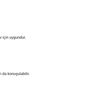
r için uygundur.
ı da konuşulabilir.