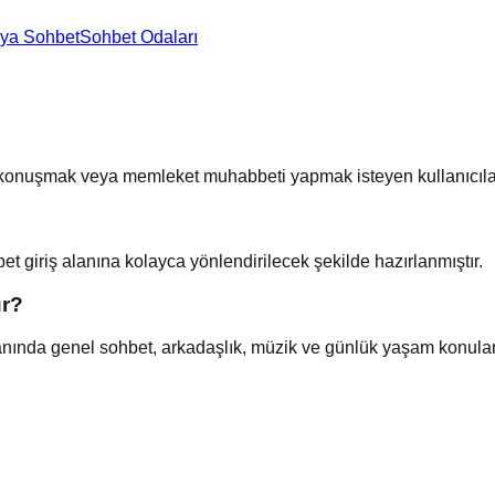
lya Sohbet
Sohbet Odaları
i konuşmak veya memleket muhabbeti yapmak isteyen kullanıcıla
et giriş alanına kolayca yönlendirilecek şekilde hazırlanmıştır.
ur?
n yanında genel sohbet, arkadaşlık, müzik ve günlük yaşam konular