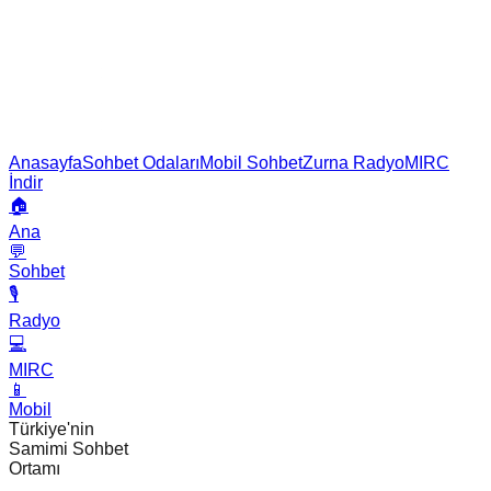
Anasayfa
Sohbet Odaları
Mobil Sohbet
Zurna Radyo
MIRC
İndir
🏠
Ana
💬
Sohbet
🎙️
Radyo
💻
MIRC
📱
Mobil
Türkiye'nin
Samimi Sohbet
Ortamı