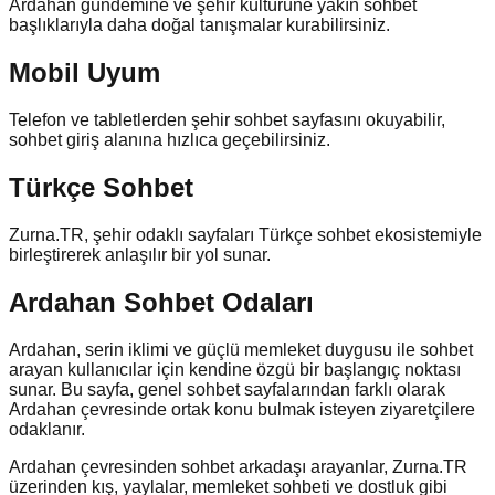
Ardahan
gündemine ve şehir kültürüne yakın sohbet
başlıklarıyla daha doğal tanışmalar kurabilirsiniz.
Mobil Uyum
Telefon ve tabletlerden şehir sohbet sayfasını okuyabilir,
sohbet giriş alanına hızlıca geçebilirsiniz.
Türkçe Sohbet
Zurna.TR, şehir odaklı sayfaları Türkçe sohbet ekosistemiyle
birleştirerek anlaşılır bir yol sunar.
Ardahan Sohbet Odaları
Ardahan, serin iklimi ve güçlü memleket duygusu ile sohbet
arayan kullanıcılar için kendine özgü bir başlangıç noktası
sunar. Bu sayfa, genel sohbet sayfalarından farklı olarak
Ardahan çevresinde ortak konu bulmak isteyen ziyaretçilere
odaklanır.
Ardahan çevresinden sohbet arkadaşı arayanlar, Zurna.TR
üzerinden kış, yaylalar, memleket sohbeti ve dostluk gibi