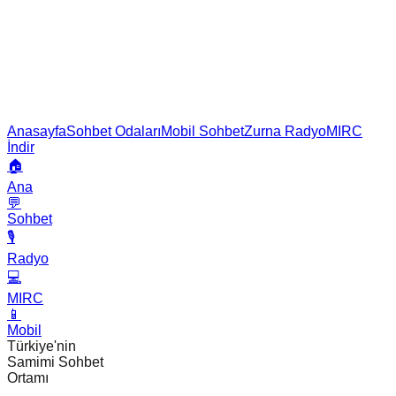
Anasayfa
Sohbet Odaları
Mobil Sohbet
Zurna Radyo
MIRC
İndir
🏠
Ana
💬
Sohbet
🎙️
Radyo
💻
MIRC
📱
Mobil
Türkiye'nin
Samimi Sohbet
Ortamı