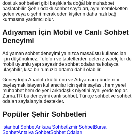
dostluk sohbetleri gibi başlıklarla doğal bir muhabbet
başlatabilir. Şehir odaklı sohbet sayfaları, aynı memleketten
gelen veya o şehri merak eden kişilerin daha hızlı bağ
kurmasına yardımcı olur.
Adıyaman İçin Mobil ve Canlı Sohbet
Deneyimi
Adıyaman sohbet deneyimi yalnızca masaüstü kullanıcıları
için düşünülmez. Telefon ve tabletlerden gelen ziyaretçiler de
mobil uyumlu yapı sayesinde sohbet odalarına kolayca
ulaşabilir, kısa bir rumuzla ortama dahil olabilir.
Güneydoğu Anadolu kültürünü ve Adıyaman gündemini
paylaşmak isteyen kullanıcılar için şehir sayfası, hem yerel
muhabbet hem de yeni arkadaşlık niyetini aynı yerde toplar.
Zurna.TR bu deneyimi canlı sohbet, Türkçe sohbet ve sohbet
odaları sayfalarıyla destekler.
Popüler Şehir Sohbetleri
İstanbul Sohbet
Ankara Sohbet
İzmir Sohbet
Bursa
Sohbet
Antalya Sohbet
Sohbet Odaları