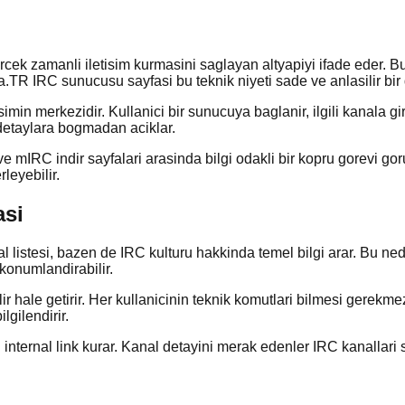
ercek zamanli iletisim kurmasini saglayan altyapiyi ifade eder. 
a.TR IRC sunucusu sayfasi bu teknik niyeti sade ve anlasilir bir d
simin merkezidir. Kullanici bir sunucuya baglanir, ilgili kanala gi
 detaylara bogmadan aciklar.
mIRC indir sayfalari arasinda bilgi odakli bir kopru gorevi gor
leyebilir.
asi
listesi, bazen de IRC kulturu hakkinda temel bilgi arar. Bu neden
 konumlandirabilir.
hale getirir. Her kullanicinin teknik komutlari bilmesi gerekme
lgilendirir.
lu internal link kurar. Kanal detayini merak edenler IRC kanalla