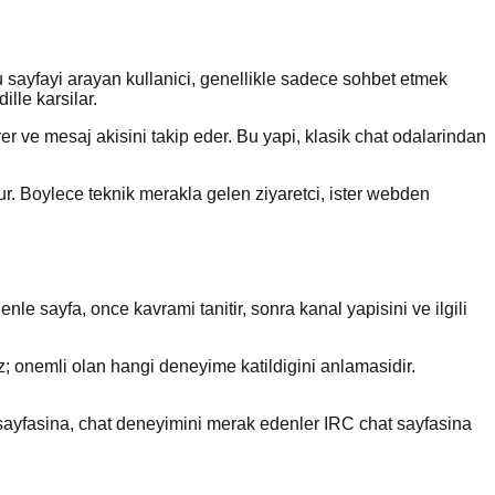
Bu sayfayi arayan kullanici, genellikle sadece sohbet etmek
ille karsilar.
rer ve mesaj akisini takip eder. Bu yapi, klasik chat odalarindan
ur. Boylece teknik merakla gelen ziyaretci, ister webden
le sayfa, once kavrami tanitir, sonra kanal yapisini ve ilgili
z; onemli olan hangi deneyime katildigini anlamasidir.
ri sayfasina, chat deneyimini merak edenler IRC chat sayfasina