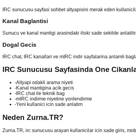
IRC sunucusu sayfasi sohbet altyapisini merak eden kullanicilar 
Kanal Baglantisi
Sunucu ve kanal mantigi arasindaki iliski sade sekilde anlatilir
Dogal Gecis
IRC chat, IRC kanallari ve mIRC indir sayfalarina anlamli bagla
IRC Sunucusu Sayfasinda One Cikanl
-
Altyapi odakli arama niyeti
-
Kanal mantigina acik gecis
-
IRC chat ile teknik bag
-
mIRC indirme niyetine yonlendirme
-
Yeni kullanici icin sade anlatim
Neden Zurna.TR?
Zurna.TR,
irc sunucusu
arayan kullanicilar icin sade giris, mob