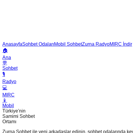
Anasayfa
Sohbet Odaları
Mobil Sohbet
Zurna Radyo
MIRC İndir
🏠
Ana
💬
Sohbet
🎙️
Radyo
💻
MIRC
📱
Mobil
Türkiye'nin
Samimi Sohbet
Ortamı
Zurna Sohbet ile yeni arkadaşlar edinin, sohbet odalarında keyif