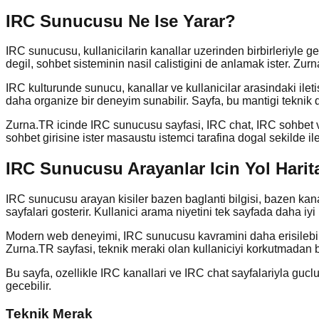
IRC Sunucusu Ne Ise Yarar?
IRC sunucusu, kullanicilarin kanallar uzerinden birbirleriyle g
degil, sohbet sisteminin nasil calistigini de anlamak ister. Zurn
IRC kulturunde sunucu, kanallar ve kullanicilar arasindaki ileti
daha organize bir deneyim sunabilir. Sayfa, bu mantigi teknik
Zurna.TR icinde IRC sunucusu sayfasi, IRC chat, IRC sohbet ve 
sohbet girisine ister masaustu istemci tarafina dogal sekilde iler
IRC Sunucusu Arayanlar Icin Yol Harit
IRC sunucusu arayan kisiler bazen baglanti bilgisi, bazen kanal 
sayfalari gosterir. Kullanici arama niyetini tek sayfada daha iyi
Modern web deneyimi, IRC sunucusu kavramini daha erisilebilir 
Zurna.TR sayfasi, teknik meraki olan kullaniciyi korkutmadan bi
Bu sayfa, ozellikle IRC kanallari ve IRC chat sayfalariyla guc
gecebilir.
Teknik Merak