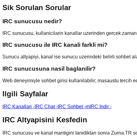
Sik Sorulan Sorular
IRC sunucusu nedir?
IRC sunucusu, kullanicilarin kanallar uzerinden gercek zamanl
IRC sunucusu ile IRC kanali farkli mi?
Sunucu altyapiyi, kanal ise sunucu uzerindeki belirli sohbet ala
IRC sunucusuna nasil baglanilir?
Web deneyimiyle sohbet girisi kullanilabilir; masaustu tercih ed
Ilgili Sayfalar
IRC Kanallari
-
IRC Chat
-
IRC Sohbet
-
mIRC Indir
-
IRC Altyapisini Kesfedin
IRC sunucusu ve kanal mantigini tanidiktan sonra Zurna.TR so