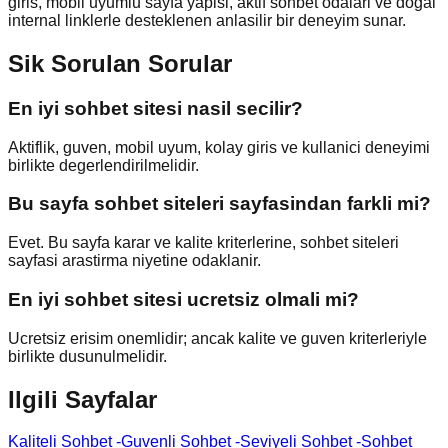
giris, mobil uyumlu sayfa yapisi, aktif sohbet odalari ve dogal
internal linklerle desteklenen anlasilir bir deneyim sunar.
Sik Sorulan Sorular
En iyi sohbet sitesi nasil secilir?
Aktiflik, guven, mobil uyum, kolay giris ve kullanici deneyimi
birlikte degerlendirilmelidir.
Bu sayfa sohbet siteleri sayfasindan farkli mi?
Evet. Bu sayfa karar ve kalite kriterlerine, sohbet siteleri
sayfasi arastirma niyetine odaklanir.
En iyi sohbet sitesi ucretsiz olmali mi?
Ucretsiz erisim onemlidir; ancak kalite ve guven kriterleriyle
birlikte dusunulmelidir.
Ilgili Sayfalar
Kaliteli Sohbet
-
Guvenli Sohbet
-
Seviyeli Sohbet
-
Sohbet