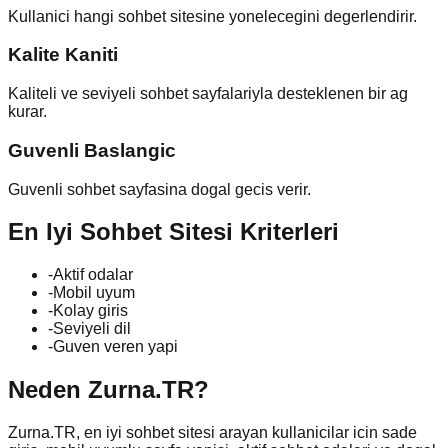
Kullanici hangi sohbet sitesine yonelecegini degerlendirir.
Kalite Kaniti
Kaliteli ve seviyeli sohbet sayfalariyla desteklenen bir ag
kurar.
Guvenli Baslangic
Guvenli sohbet sayfasina dogal gecis verir.
En Iyi Sohbet Sitesi Kriterleri
-
Aktif odalar
-
Mobil uyum
-
Kolay giris
-
Seviyeli dil
-
Guven veren yapi
Neden Zurna.TR?
Zurna.TR,
en iyi sohbet sitesi
arayan kullanicilar icin sade