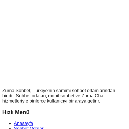
Zurna Sohbet, Türkiye'nin samimi sohbet ortamlarından
biridir. Sohbet odaları, mobil sohbet ve Zurna Chat
hizmetleriyle binlerce kullanıcıyı bir araya getirir.
Hızlı Menü
Anasayfa
Sohbet Odaları