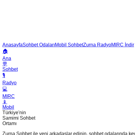
Anasayfa
Sohbet Odaları
Mobil Sohbet
Zurna Radyo
MIRC İndir
🏠
Ana
💬
Sohbet
🎙️
Radyo
💻
MIRC
📱
Mobil
Türkiye'nin
Samimi Sohbet
Ortamı
Zurna Sohbet ile yeni arkadaşlar edinin, sohbet odalarında keyif