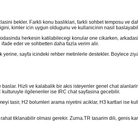
lasini bekler. Farkli konu basliklari, farkli sohbet temposu ve da
gini, kimler icin uygun oldugunu ve kullanicinin nasil baslayabil
et odasinda herkesin katilabilecegi konular one cikarken, arkadas
 ifade eder ve sohbetten daha fazla verim alir.
 yerine, sayfa icindeki rehber metinlerle destekler. Boylece zi
baslar. Hizli ve kalabalik bir akis isteyenler genel chat alanlari
kulturuyle ilgilenenler ise IRC chat sayfasina gecebilir.
eyi tasir, H2 bolumleri arama niyetini aciklar, H3 kartlari ise k
rahat tiklanabilir olmasi gerekir. Zurna.TR tasarim dili, genis kart