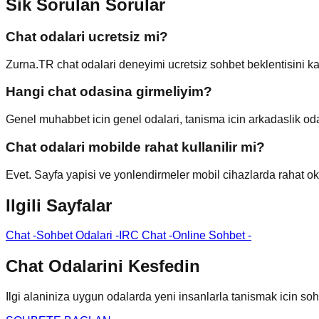
Sik Sorulan Sorular
Chat odalari ucretsiz mi?
Zurna.TR chat odalari deneyimi ucretsiz sohbet beklentisini kar
Hangi chat odasina girmeliyim?
Genel muhabbet icin genel odalari, tanisma icin arkadaslik odakl
Chat odalari mobilde rahat kullanilir mi?
Evet. Sayfa yapisi ve yonlendirmeler mobil cihazlarda rahat o
Ilgili Sayfalar
Chat
-
Sohbet Odalari
-
IRC Chat
-
Online Sohbet
-
Chat Odalarini Kesfedin
Ilgi alaniniza uygun odalarda yeni insanlarla tanismak icin sohbe